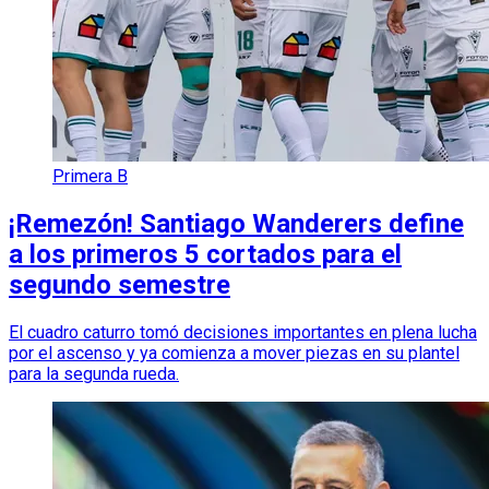
Primera B
¡Remezón! Santiago Wanderers define
a los primeros 5 cortados para el
segundo semestre
El cuadro caturro tomó decisiones importantes en plena lucha
por el ascenso y ya comienza a mover piezas en su plantel
para la segunda rueda.