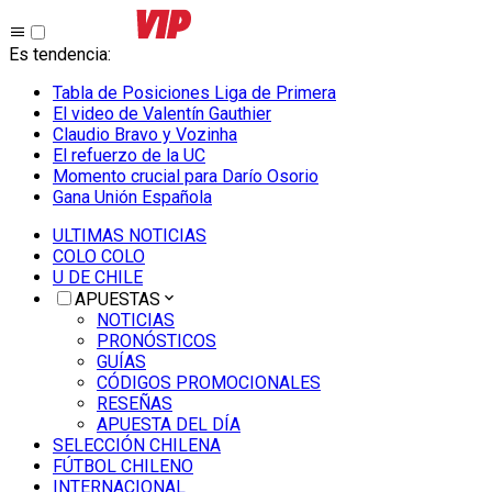
Es tendencia
:
Tabla de Posiciones Liga de Primera
El video de Valentín Gauthier
Claudio Bravo y Vozinha
El refuerzo de la UC
Momento crucial para Darío Osorio
Gana Unión Española
ULTIMAS NOTICIAS
COLO COLO
U DE CHILE
APUESTAS
NOTICIAS
PRONÓSTICOS
GUÍAS
CÓDIGOS PROMOCIONALES
RESEÑAS
APUESTA DEL DÍA
SELECCIÓN CHILENA
FÚTBOL CHILENO
INTERNACIONAL