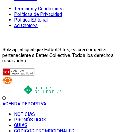
Términos y Condiciones
Políticas de Privacidad
Política Editorial
Ad Choices
Bolavip, al igual que Futbol Sites, es una compañía
perteneciente a Better Collective. Todos los derechos
reservados
AGENDA DEPORTIVA
NOTICIAS
PRONÓSTICOS
GUÍAS
CÓDIGOS PROMOCIONALES