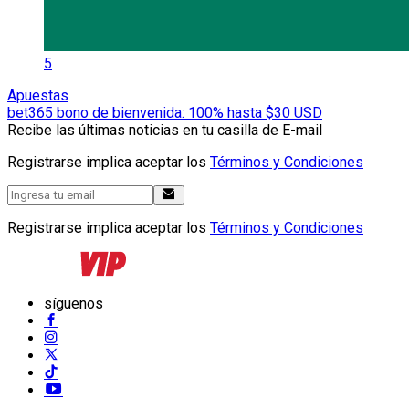
5
Apuestas
bet365 bono de bienvenida: 100% hasta $30 USD
Recibe las últimas noticias en tu casilla de E-mail
Registrarse implica aceptar los
Términos y Condiciones
Registrarse implica aceptar los
Términos y Condiciones
síguenos