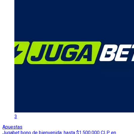
3
Apuestas
Jugabet bono de bienvenida: hasta $1.500.000 CLP en