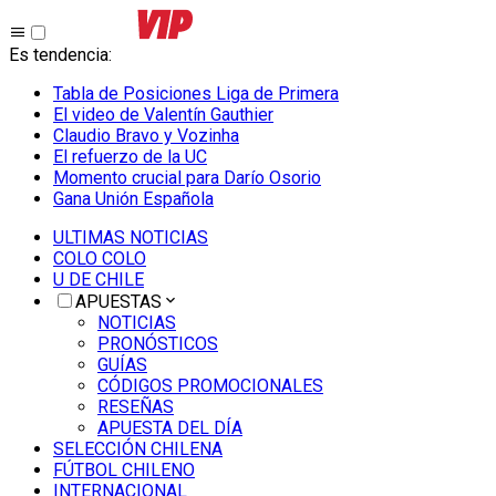
Es tendencia
:
Tabla de Posiciones Liga de Primera
El video de Valentín Gauthier
Claudio Bravo y Vozinha
El refuerzo de la UC
Momento crucial para Darío Osorio
Gana Unión Española
ULTIMAS NOTICIAS
COLO COLO
U DE CHILE
APUESTAS
NOTICIAS
PRONÓSTICOS
GUÍAS
CÓDIGOS PROMOCIONALES
RESEÑAS
APUESTA DEL DÍA
SELECCIÓN CHILENA
FÚTBOL CHILENO
INTERNACIONAL