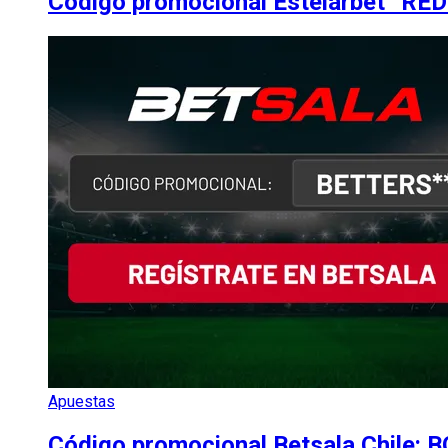
Código promocional Estelarbet “RED
Apuestas
Código promocional Betsala Chile: 