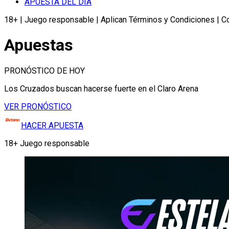
APUESTA DEL DÍA
18+ | Juego responsable | Aplican Términos y Condiciones | C
Apuestas
PRONÓSTICO DE HOY
Los Cruzados buscan hacerse fuerte en el Claro Arena
VER PRONÓSTICO
HACER APUESTA
18+ Juego responsable