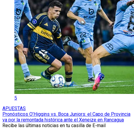
5
APUESTAS
Pronósticos O’Higgins vs. Boca Juniors: el Capo de Provincia
va por la remontada histórica ante el Xeneize en Rancagua
Recibe las últimas noticias en tu casilla de E-mail