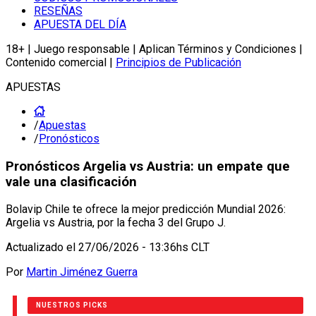
RESEÑAS
APUESTA DEL DÍA
18+ | Juego responsable | Aplican Términos y Condiciones |
Contenido comercial |
Principios de Publicación
APUESTAS
/
Apuestas
/
Pronósticos
Pronósticos Argelia vs Austria: un empate que
vale una clasificación
Bolavip Chile te ofrece la mejor predicción Mundial 2026:
Argelia vs Austria, por la fecha 3 del Grupo J.
Actualizado el
27/06/2026 - 13:36hs CLT
Por
Martin Jiménez Guerra
NUESTROS PICKS