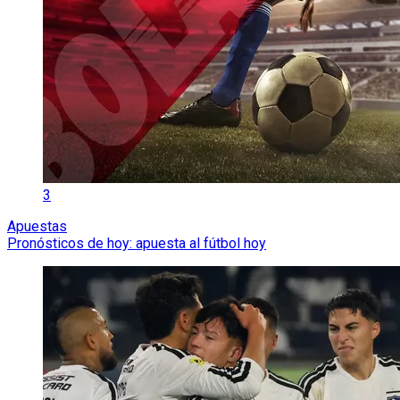
3
Apuestas
Pronósticos de hoy: apuesta al fútbol hoy