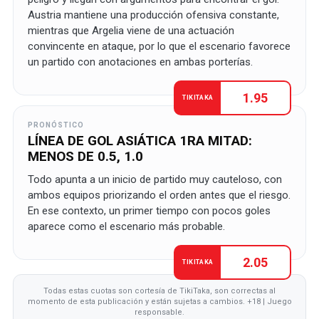
Austria mantiene una producción ofensiva constante,
mientras que Argelia viene de una actuación
convincente en ataque, por lo que el escenario favorece
un partido con anotaciones en ambas porterías.
1.95
TIKITAKA
PRONÓSTICO
LÍNEA DE GOL ASIÁTICA 1RA MITAD:
MENOS DE 0.5, 1.0
Todo apunta a un inicio de partido muy cauteloso, con
ambos equipos priorizando el orden antes que el riesgo.
En ese contexto, un primer tiempo con pocos goles
aparece como el escenario más probable.
2.05
TIKITAKA
Todas estas cuotas son cortesía de TikiTaka, son correctas al
momento de esta publicación y están sujetas a cambios. +18 | Juego
responsable.