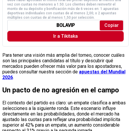
Para tener una visión más amplia del torneo, conocer cuáles
son las principales candidatas al título y descubrir qué
mercados pueden ofrecer más valor para los apostadores,
puedes consultar nuestra sección de
apuestas del Mundial
2026
.
Un pacto de no agresión en el campo
El contexto del partido es claro: un empate clasifica a ambas
selecciones a la siguiente ronda. Este escenario influye
directamente en las probabilidades, donde el mercado ha
ajustado las cuotas para reflejar una probabilidad implícita
superior al 42% para un empate, un aumento considerable
respecto al 31% previo a la segunda jornada.