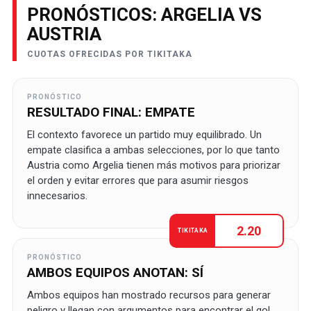
PRONÓSTICOS: ARGELIA VS
AUSTRIA
CUOTAS OFRECIDAS POR TIKITAKA
PRONÓSTICO
RESULTADO FINAL: EMPATE
El contexto favorece un partido muy equilibrado. Un
empate clasifica a ambas selecciones, por lo que tanto
Austria como Argelia tienen más motivos para priorizar
el orden y evitar errores que para asumir riesgos
innecesarios.
2.20
TIKITAKA
PRONÓSTICO
AMBOS EQUIPOS ANOTAN: SÍ
Ambos equipos han mostrado recursos para generar
peligro y llegan con argumentos para encontrar el gol.