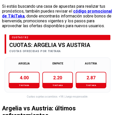
Si estás buscando una casa de apuestas para realizar tus
pronósticos, también puedes revisar el
código promocional
de TikiTaka
, donde encontrarás información sobre bonos de
bienvenida, promociones vigentes y los pasos para
aprovechar las ofertas disponibles para nuevos usuarios.
CUOTAS 1X2
CUOTAS: ARGELIA VS AUSTRIA
CUOTAS OFRECIDAS POR TIKITAKA
ARGELIA
EMPATE
AUSTRIA
4.00
2.20
2.87
TIKITAKA
TIKITAKA
TIKITAKA
Cuotas sujetas a cambios. +18 | Juego responsable.
Argelia vs Austria: últimos