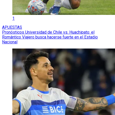
1
APUESTAS
Pronósticos Universidad de Chile vs. Huachipato: el
Romántico Viajero busca hacerse fuerte en el Estadio
Nacional