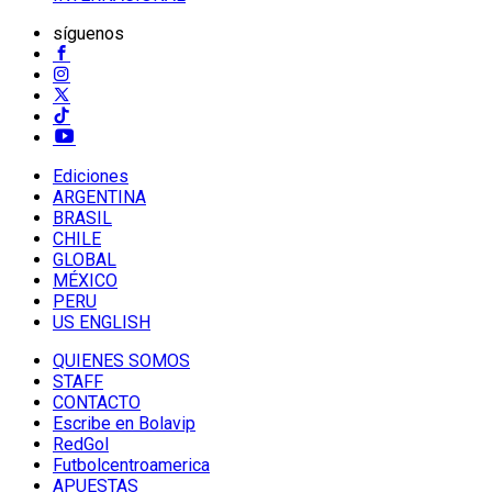
síguenos
Ediciones
ARGENTINA
BRASIL
CHILE
GLOBAL
MÉXICO
PERU
US ENGLISH
QUIENES SOMOS
STAFF
CONTACTO
Escribe en Bolavip
RedGol
Futbolcentroamerica
APUESTAS