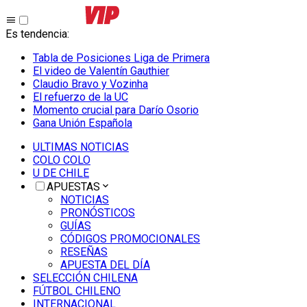
Es tendencia
:
Tabla de Posiciones Liga de Primera
El video de Valentín Gauthier
Claudio Bravo y Vozinha
El refuerzo de la UC
Momento crucial para Darío Osorio
Gana Unión Española
ULTIMAS NOTICIAS
COLO COLO
U DE CHILE
APUESTAS
NOTICIAS
PRONÓSTICOS
GUÍAS
CÓDIGOS PROMOCIONALES
RESEÑAS
APUESTA DEL DÍA
SELECCIÓN CHILENA
FÚTBOL CHILENO
INTERNACIONAL