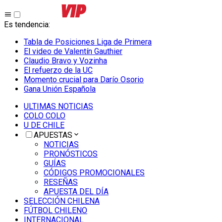
Es tendencia
:
Tabla de Posiciones Liga de Primera
El video de Valentín Gauthier
Claudio Bravo y Vozinha
El refuerzo de la UC
Momento crucial para Darío Osorio
Gana Unión Española
ULTIMAS NOTICIAS
COLO COLO
U DE CHILE
APUESTAS
NOTICIAS
PRONÓSTICOS
GUÍAS
CÓDIGOS PROMOCIONALES
RESEÑAS
APUESTA DEL DÍA
SELECCIÓN CHILENA
FÚTBOL CHILENO
INTERNACIONAL