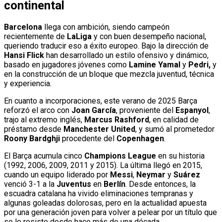
continental
Barcelona
llega con ambición, siendo campeón
recientemente de
LaLiga
y con buen desempeño nacional,
queriendo traducir eso a éxito europeo. Bajo la dirección de
Hansi Flick
han desarrollado un estilo ofensivo y dinámico,
basado en jugadores jóvenes como
Lamine Yamal
y
Pedri,
y
en la construcción de un bloque que mezcla juventud, técnica
y experiencia.
En cuanto a incorporaciones, este verano de 2025 Barça
reforzó el arco con
Joan García
, proveniente del
Espanyol
,
trajo al extremo inglés,
Marcus Rashford
, en calidad de
préstamo desde
Manchester United
, y sumó al prometedor
Roony Bardghji
procedente del
Copenhagen
.
El Barça acumula cinco
Champions League
en su historia
(1992, 2006, 2009, 2011 y 2015). La última llegó en 2015,
cuando un equipo liderado por
Messi
,
Neymar
y
Suárez
venció 3-1 a la
Juventus
en
Berlín
. Desde entonces, la
escuadra catalana ha vivido eliminaciones tempranas y
algunas goleadas dolorosas, pero en la actualidad apuesta
por una generación joven para volver a pelear por un título que
se le resiste desde hace más de una década.