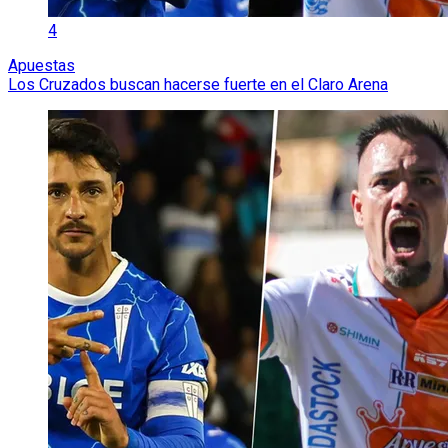
4
Apuestas
Los Cruzados buscan hacerse fuerte en el Claro Arena