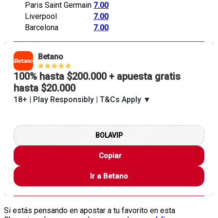
Paris Saint Germain
7.00
Liverpool
7.00
Barcelona
7.00
Si estás pensando en apostar a tu favorito en esta