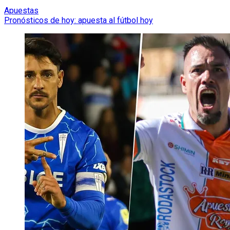
Apuestas
Pronósticos de hoy: apuesta al fútbol hoy