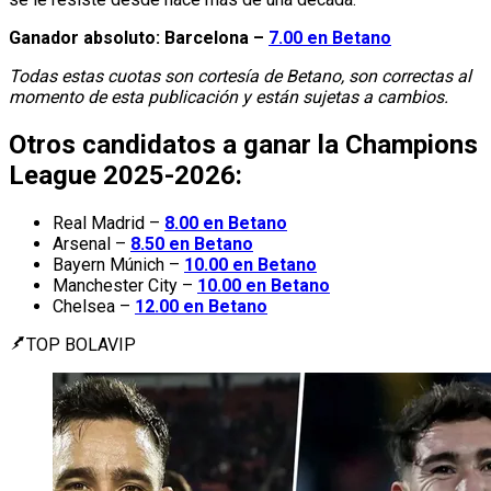
Ganador absoluto: Barcelona –
7.00 en Betano
Todas estas cuotas son cortesía de Betano, son correctas al
momento de esta publicación y están sujetas a cambios.
Otros candidatos a ganar la Champions
League 2025-2026:
Real Madrid –
8.00 en Betano
Arsenal –
8.50 en Betano
Bayern Múnich –
10.00 en Betano
Manchester City –
10.00 en Betano
Chelsea –
12.00 en Betano
TOP BOLAVIP