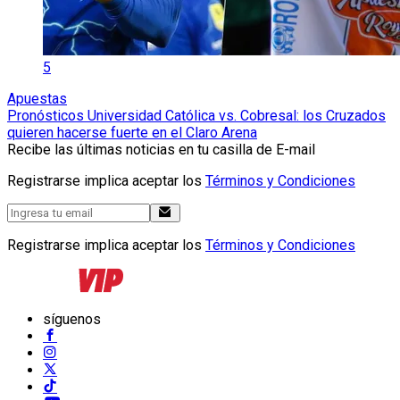
5
Apuestas
Pronósticos Universidad Católica vs. Cobresal: los Cruzados
quieren hacerse fuerte en el Claro Arena
Recibe las últimas noticias en tu casilla de E-mail
Registrarse implica aceptar los
Términos y Condiciones
Registrarse implica aceptar los
Términos y Condiciones
síguenos