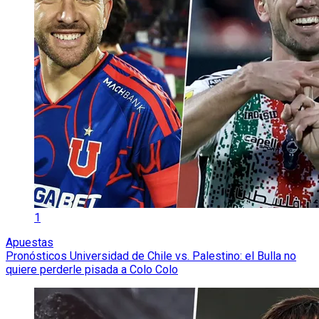
1
Apuestas
Pronósticos Universidad de Chile vs. Palestino: el Bulla no
quiere perderle pisada a Colo Colo