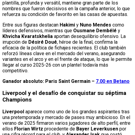
plantilla, profunda y versátil, mantiene gran parte de los
nombres que fueron decisivos en la campaña anterior, lo que
refuerza su condición de favorito en las casas de apuestas.
Entre sus figuras destacan
Hakimi
y
Nuno Mendes
como
líderes defensivos, mientras que
Ousmane Dembélé
y
Khvicha Kvaratskhelia
aportan desequilibrio ofensivo. La
irrupción de
Désiré Doué
, héroe de la final, confirma la
eficacia de la política de fichajes recientes. El club también
reforzó líneas clave en el mercado del verano, asegurando
variantes en el arco y en el frente de ataque, lo que le permite
llegar al curso 2025-26 con un plantel todavía más
competitivo.
Ganador absoluto: Paris Saint Germain –
7.00 en Betano
Liverpool y el desafío de conquistar su séptima
Champions
Liverpool
aparece como uno de los grandes aspirantes tras
una pretemporada y mercado de pases muy ambicioso. En el
verano de 2025 firmaron varios jugadores de alto perfil, entre
ellos
Florian Wirtz
procedente de
Bayer Leverkusen
por
una cifra récord para el club, y
Alexander Isak
que costó