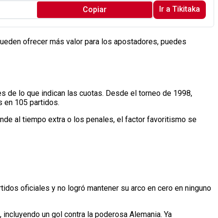
 pueden ofrecer más valor para los apostadores, puedes
s de lo que indican las cuotas. Desde el torneo de 1998,
s en 105 partidos.
de al tiempo extra o los penales, el factor favoritismo se
idos oficiales y no logró mantener su arco en cero en ninguno
, incluyendo un gol contra la poderosa Alemania. Ya