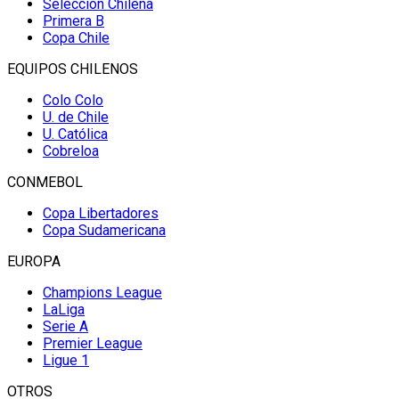
Selección Chilena
Primera B
Copa Chile
EQUIPOS CHILENOS
Colo Colo
U. de Chile
U. Católica
Cobreloa
CONMEBOL
Copa Libertadores
Copa Sudamericana
EUROPA
Champions League
LaLiga
Serie A
Premier League
Ligue 1
OTROS