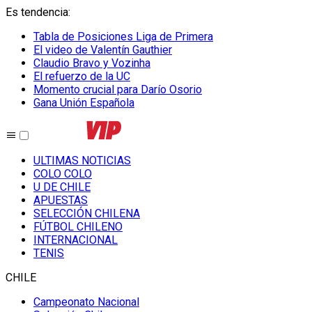
Es tendencia
:
Tabla de Posiciones Liga de Primera
El video de Valentín Gauthier
Claudio Bravo y Vozinha
El refuerzo de la UC
Momento crucial para Darío Osorio
Gana Unión Española
ULTIMAS NOTICIAS
COLO COLO
U DE CHILE
APUESTAS
SELECCIÓN CHILENA
FÚTBOL CHILENO
INTERNACIONAL
TENIS
CHILE
Campeonato Nacional