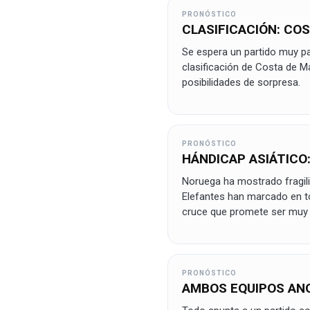
PRONÓSTICO
CLASIFICACIÓN: COS
Se espera un partido muy par
clasificación de Costa de Ma
posibilidades de sorpresa.
PRONÓSTICO
HÁNDICAP ASIÁTICO:
Noruega ha mostrado fragili
Elefantes han marcado en to
cruce que promete ser muy e
PRONÓSTICO
AMBOS EQUIPOS ANO