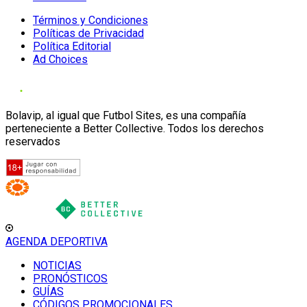
Términos y Condiciones
Políticas de Privacidad
Política Editorial
Ad Choices
Bolavip, al igual que Futbol Sites, es una compañía
perteneciente a Better Collective. Todos los derechos
reservados
AGENDA DEPORTIVA
NOTICIAS
PRONÓSTICOS
GUÍAS
CÓDIGOS PROMOCIONALES