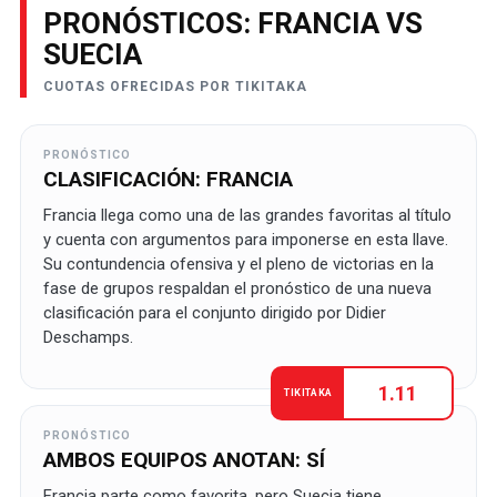
PRONÓSTICOS: FRANCIA VS
SUECIA
CUOTAS OFRECIDAS POR TIKITAKA
PRONÓSTICO
CLASIFICACIÓN: FRANCIA
Francia llega como una de las grandes favoritas al título
y cuenta con argumentos para imponerse en esta llave.
Su contundencia ofensiva y el pleno de victorias en la
fase de grupos respaldan el pronóstico de una nueva
clasificación para el conjunto dirigido por Didier
Deschamps.
1.11
TIKITAKA
PRONÓSTICO
AMBOS EQUIPOS ANOTAN: SÍ
Francia parte como favorita, pero Suecia tiene