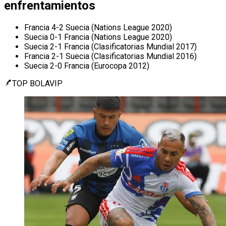
enfrentamientos
Francia 4-2 Suecia (Nations League 2020)
Suecia 0-1 Francia (Nations League 2020)
Suecia 2-1 Francia (Clasificatorias Mundial 2017)
Francia 2-1 Suecia (Clasificatorias Mundial 2016)
Suecia 2-0 Francia (Eurocopa 2012)
TOP BOLAVIP