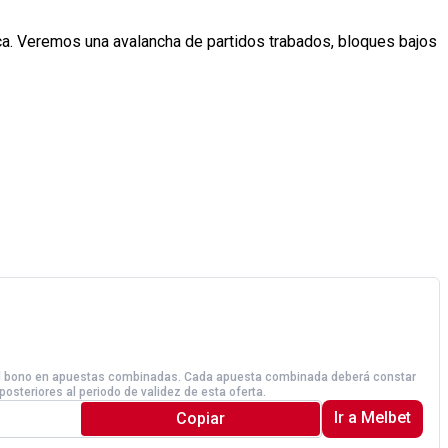
ica. Veremos una avalancha de partidos trabados, bloques bajos