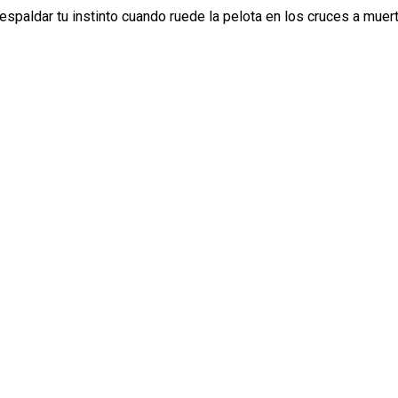
espaldar tu instinto cuando ruede la pelota en los cruces a muert