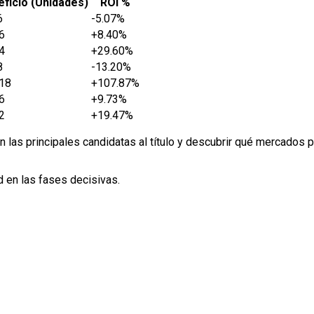
ficio (Unidades)
ROI %
6
-5.07%
6
+8.40%
4
+29.60%
8
-13.20%
18
+107.87%
6
+9.73%
2
+19.47%
on las principales candidatas al título y descubrir qué mercados
d en las fases decisivas.