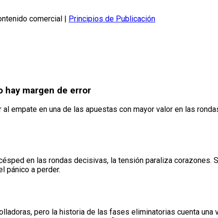
ontenido comercial |
Principios de Publicación
o hay margen de error
r al empate en una de las apuestas con mayor valor en las ronda
césped en las rondas decisivas, la tensión paraliza corazones.
el pánico a perder.
olladoras, pero la historia de las fases eliminatorias cuenta u