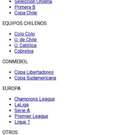
Selección Chilena
Primera B
Copa Chile
EQUIPOS CHILENOS
Colo Colo
U. de Chile
U. Católica
Cobreloa
CONMEBOL
Copa Libertadores
Copa Sudamericana
EUROPA
Champions League
LaLiga
Serie A
Premier League
Ligue 1
OTROS