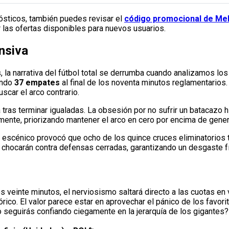
ósticos, también puedes revisar el
código promocional de Me
las ofertas disponibles para nuevos usuarios.
nsiva
 la narrativa del fútbol total se derrumba cuando analizamos lo
ando
37 empates
al final de los noventa minutos reglamentarios
scar el arco contrario.
a tras terminar igualadas. La obsesión por no sufrir un batacaz
mente, priorizando mantener el arco en cero por encima de gener
do escénico provocó que ocho de los quince cruces eliminatorios 
hocarán contra defensas cerradas, garantizando un desgaste fís
os veinte minutos, el nerviosismo saltará directo a las cuotas e
órico. El valor parece estar en aprovechar el pánico de los favor
 o seguirás confiando ciegamente en la jerarquía de los gigantes?