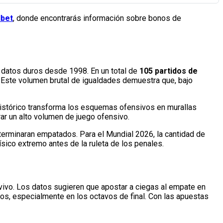
lbet
, donde encontrarás información sobre bonos de
s datos duros desde 1998. En un total de
105 partidos de
. Este volumen brutal de igualdades demuestra que, bajo
o histórico transforma los esquemas ofensivos en murallas
ar un alto volumen de juego ofensivo.
terminaran empatados. Para el Mundial 2026, la cantidad de
ico extremo antes de la ruleta de los penales.
n vivo. Los datos sugieren que apostar a ciegas al empate en
itos, especialmente en los octavos de final. Con las apuestas