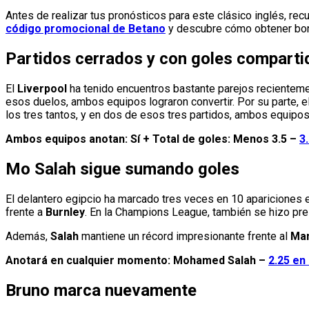
Antes de realizar tus pronósticos para este clásico inglés, re
código promocional de Betano
y descubre cómo obtener bon
Partidos cerrados y con goles comparti
El
Liverpool
ha tenido encuentros bastante parejos recienteme
esos duelos, ambos equipos lograron convertir. Por su parte, e
los tres tantos, y en dos de esos tres partidos, ambos equipos
Ambos equipos anotan: Sí + Total de goles: Menos 3.5 –
3
Mo Salah sigue sumando goles
El delantero egipcio ha marcado tres veces en 10 apariciones 
frente a
Burnley
. En la Champions League, también se hizo pre
Además,
Salah
mantiene un récord impresionante frente al
Man
Anotará en cualquier momento: Mohamed Salah –
2.25 en
Bruno marca nuevamente