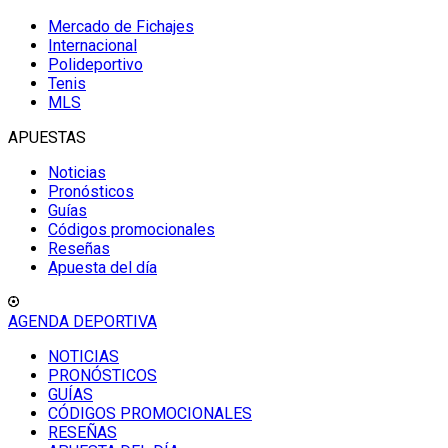
Mercado de Fichajes
Internacional
Polideportivo
Tenis
MLS
APUESTAS
Noticias
Pronósticos
Guías
Códigos promocionales
Reseñas
Apuesta del día
AGENDA DEPORTIVA
NOTICIAS
PRONÓSTICOS
GUÍAS
CÓDIGOS PROMOCIONALES
RESEÑAS