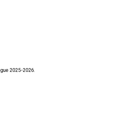
eague 2025-2026.