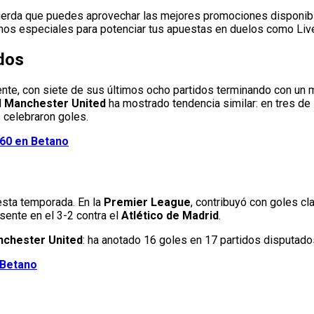
cuerda que puedes aprovechar las mejores promociones disponibles
os especiales para potenciar tus apuestas en duelos como Live
dos
nte, con siete de sus últimos ocho partidos terminando con un 
l
Manchester United
ha mostrado tendencia similar: en tres d
 celebraron goles.
.60 en Betano
esta temporada. En la
Premier League
, contribuyó con goles cla
sente en el 3-2 contra el
Atlético de Madrid
.
chester United
: ha anotado 16 goles en 17 partidos disputado
 Betano