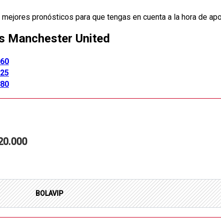
s mejores pronósticos para que tengas en cuenta a la hora de apo
vs Manchester United
.60
.25
.80