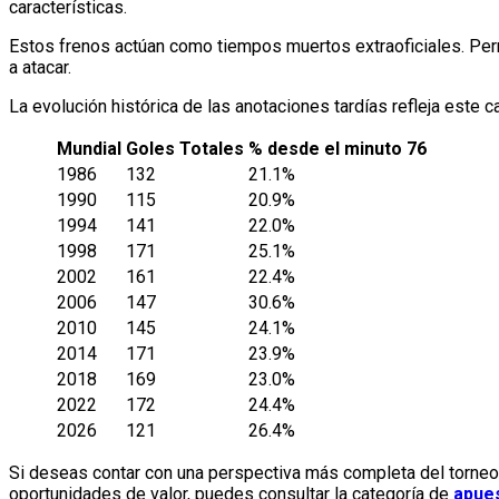
características.
Estos frenos actúan como tiempos muertos extraoficiales. Perm
a atacar.
La evolución histórica de las anotaciones tardías refleja este c
Mundial
Goles Totales
% desde el minuto 76
1986
132
21.1%
1990
115
20.9%
1994
141
22.0%
1998
171
25.1%
2002
161
22.4%
2006
147
30.6%
2010
145
24.1%
2014
171
23.9%
2018
169
23.0%
2022
172
24.4%
2026
121
26.4%
Si deseas contar con una perspectiva más completa del torneo,
oportunidades de valor, puedes consultar la categoría de
apues