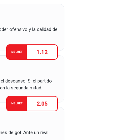
oder ofensivo y la calidad de
1.12
MELBET
el descanso. Si el partido
 en la segunda mitad.
2.05
MELBET
nes de gol. Ante un rival