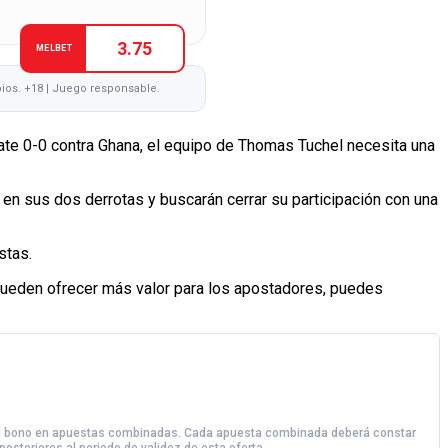
3.75
MELBET
ios. +18 | Juego responsable.
pate 0-0 contra Ghana, el equipo de Thomas Tuchel necesita una
n sus dos derrotas y buscarán cerrar su participación con una
stas.
 pueden ofrecer más valor para los apostadores, puedes