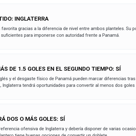
TIDO: INGLATERRA
 favorita gracias a la diferencia de nivel entre ambos planteles. Su p
r suficientes para imponerse con autoridad frente a Panamá.
S DE 1.5 GOLES EN EL SEGUNDO TIEMPO: SÍ
nglés y el desgaste físico de Panamá pueden marcar diferencias tras 
o, Inglaterra tendrá oportunidades para convertir al menos dos goles
Á DOS O MÁS GOLES: SÍ
 referencia ofensiva de Inglaterra y debería disponer de varias ocasio
delantero tiene buenas opciones de convertir un doblete.