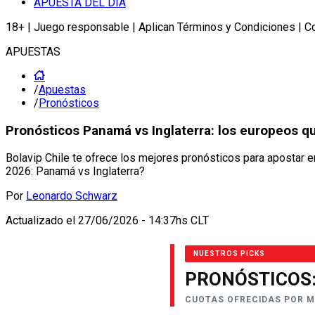
APUESTA DEL DÍA
18+ | Juego responsable | Aplican Términos y Condiciones | C
APUESTAS
/
Apuestas
/
Pronósticos
Pronósticos Panamá vs Inglaterra: los europeos qu
Bolavip Chile te ofrece los mejores pronósticos para apostar e
2026: Panamá vs Inglaterra?
Por
Leonardo Schwarz
Actualizado el
27/06/2026 - 14:37hs CLT
NUESTROS PICKS
PRONÓSTICOS:
CUOTAS OFRECIDAS POR M