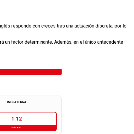
nglés responde con creces tras una actuación discreta, por lo
rá un factor determinante. Además, en el único antecedente
INGLATERRA
1.12
MELBET