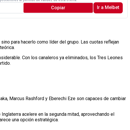
 sino para hacerlo como líder del grupo. Las cuotas reflejan
teórica.
siderable. Con los canaleros ya eliminados, los Tres Leones
rtido.
 Saka, Marcus Rashford y Eberechi Eze son capaces de cambiar
 Inglaterra acelere en la segunda mitad, aprovechando el
arece una opción estratégica.