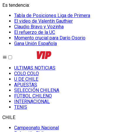
Es tendencia
:
Tabla de Posiciones Liga de Primera
El video de Valentín Gauthier
Claudio Bravo y Vozinha
El refuerzo de la UC
Momento crucial para Darío Osorio
Gana Unión Española
ULTIMAS NOTICIAS
COLO COLO
U DE CHILE
APUESTAS
SELECCIÓN CHILENA
FÚTBOL CHILENO
INTERNACIONAL
TENIS
CHILE
Campeonato Nacional