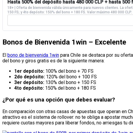
Bonos de Bienvenida 1win – Excelente
El
bono de bienvenida 1win
para Chile se destaca por su ofert
del bono y giros gratis es de la siguiente manera:
1er depósito:
100% del bono + 70 FS
2do depósito:
120% del bono + 100 FS
3er depósito:
130% del bono + 150 FS
4to depósito:
150% del bono + 180 FS
¿Por qué es una opción que debes evaluar?
En comparación con otras casas de apuestas que operan en Chil
atractivo es el sistema de rollover: no te obliga a apostar much
requiere cuotas mayores para liberar fondos, no arriesgas tu di