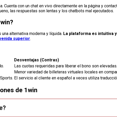
na. Cuenta con un chat en vivo directamente en la página y contact
ueno, las respuestas son lentas y los chatbots mal ejecutados.
1win?
una alternativa moderna y líquida.
La plataforma es intuitiva
venida superior
.
Desventajas (Contras)
do.
Las cuotas requeridas para liberar el bono son elevadas
Menor variedad de billeteras virtuales locales en compa
Sports.
El servicio al cliente en español a veces utiliza traducci
iones de 1win
e?