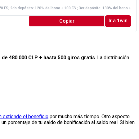
e de 480.000 CLP + hasta 500 giros gratis
. La distribución
n extiende el beneficio
por mucho más tiempo. Otro aspecto
un porcentaje de tu saldo de bonificación al saldo real. Si bien