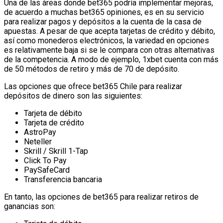
Una de las áreas donde bet365 podría implementar mejoras,
de acuerdo a muchas bet365 opiniones, es en su servicio
para realizar pagos y depósitos a la cuenta de la casa de
apuestas. A pesar de que acepta tarjetas de crédito y débito,
así como monederos electrónicos, la variedad en opciones
es relativamente baja si se le compara con otras alternativas
de la competencia. A modo de ejemplo, 1xbet cuenta con más
de 50 métodos de retiro y más de 70 de depósito.
Las opciones que ofrece bet365 Chile para realizar
depósitos de dinero son las siguientes:
Tarjeta de débito
Tarjeta de crédito
AstroPay
Neteller
Skrill / Skrill 1-Tap
Click To Pay
PaySafeCard
Transferencia bancaria
En tanto, las opciones de bet365 para realizar retiros de
ganancias son: