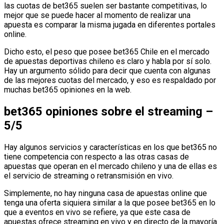
las cuotas de bet365 suelen ser bastante competitivas, lo
mejor que se puede hacer al momento de realizar una
apuesta es comparar la misma jugada en diferentes portales
online.
Dicho esto, el peso que posee bet365 Chile en el mercado
de apuestas deportivas chileno es claro y habla por sí solo.
Hay un argumento sólido para decir que cuenta con algunas
de las mejores cuotas del mercado, y eso es respaldado por
muchas bet365 opiniones en la web.
bet365 opiniones sobre el streaming –
5/5
Hay algunos servicios y características en los que bet365 no
tiene competencia con respecto a las otras casas de
apuestas que operan en el mercado chileno y una de ellas es
el servicio de streaming o retransmisión en vivo.
Simplemente, no hay ninguna casa de apuestas online que
tenga una oferta siquiera similar a la que posee bet365 en lo
que a eventos en vivo se refiere, ya que este casa de
apuestas ofrece streaming en vivo y en directo de la mayoría