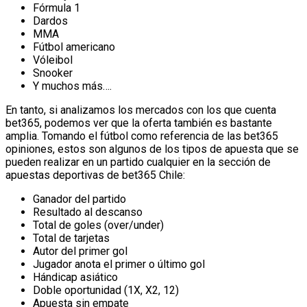
Fórmula 1
Dardos
MMA
Fútbol americano
Vóleibol
Snooker
Y muchos más….
En tanto, si analizamos los mercados con los que cuenta
bet365, podemos ver que la oferta también es bastante
amplia. Tomando el fútbol como referencia de las bet365
opiniones, estos son algunos de los tipos de apuesta que se
pueden realizar en un partido cualquier en la sección de
apuestas deportivas de bet365 Chile:
Ganador del partido
Resultado al descanso
Total de goles (over/under)
Total de tarjetas
Autor del primer gol
Jugador anota el primer o último gol
Hándicap asiático
Doble oportunidad (1X, X2, 12)
Apuesta sin empate