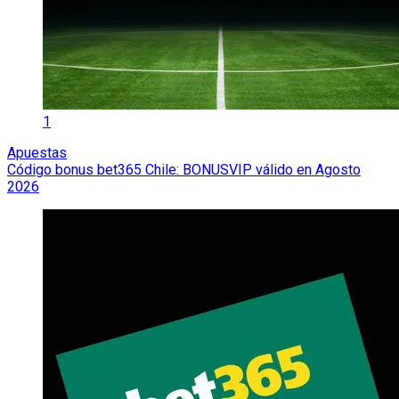
1
Apuestas
Código bonus bet365 Chile: BONUSVIP válido en Agosto
2026