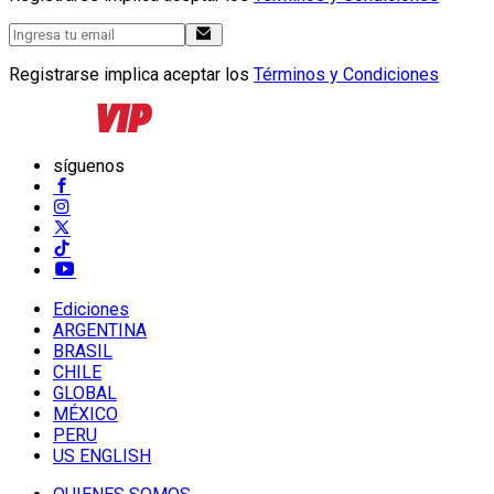
Registrarse implica aceptar los
Términos y Condiciones
síguenos
Ediciones
ARGENTINA
BRASIL
CHILE
GLOBAL
MÉXICO
PERU
US ENGLISH