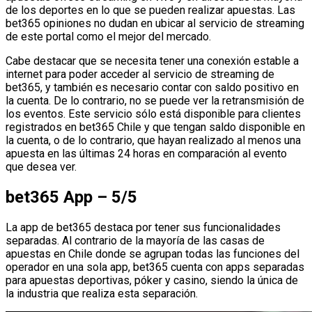
de los deportes en lo que se pueden realizar apuestas. Las
bet365 opiniones no dudan en ubicar al servicio de streaming
de este portal como el mejor del mercado.
Cabe destacar que se necesita tener una conexión estable a
internet para poder acceder al servicio de streaming de
bet365, y también es necesario contar con saldo positivo en
la cuenta. De lo contrario, no se puede ver la retransmisión de
los eventos. Este servicio sólo está disponible para clientes
registrados en bet365 Chile y que tengan saldo disponible en
la cuenta, o de lo contrario, que hayan realizado al menos una
apuesta en las últimas 24 horas en comparación al evento
que desea ver.
bet365 App – 5/5
La app de bet365 destaca por tener sus funcionalidades
separadas. Al contrario de la mayoría de las casas de
apuestas en Chile donde se agrupan todas las funciones del
operador en una sola app, bet365 cuenta con apps separadas
para apuestas deportivas, póker y casino, siendo la única de
la industria que realiza esta separación.