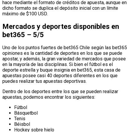
hace mediante el formato de créditos de apuesta, aunque en
dicho formato se duplica el depósito inicial con un límite
máximo de $100 USD.
Mercados y deportes disponibles en
bet365 – 5/5
Uno de los puntos fuertes de bet365 Chile según las bet365
opiniones es la cantidad de deportes en los que se puede
apostar, y además, la gran variedad de mercados que posee
en la mayoría de las disciplinas. Si bien el fútbol es el
deporte estrella y buque insignia en bet365, esta casa de
apuestas posee casi 40 deportes diferentes en los que
puedes realizar tus apuestas deportivas.
Dentro de los deportes entre los que se pueden realizar
apuestas, podemos encontrar los siguientes:
Fútbol
Básquetbol
Tenis
Béisbol
Hockey sobre hielo