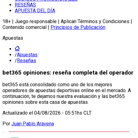
RESEÑAS
APUESTA DEL DÍA
18+ | Juego responsable | Aplican Términos y Condiciones |
Contenido comercial |
Principios de Publicación
Apuestas
/
Apuestas
/
Reseñas
bet365 opiniones: reseña completa del operador
bet365 está consolidado como uno de los mejores
operadores de apuestas deportivas online en el mercado. A
continuación, te dejamos nuestra evaluación y las bet365
opiniones sobre esta casa de apuestas.
Actualizado el
04/08/2026 - 05:51hs CLT
Por
Juan Pablo Aravena