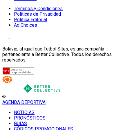
Términos y Condiciones
Políticas de Privacidad
Política Editorial
Ad Choices
Bolavip, al igual que Futbol Sites, es una compañía
perteneciente a Better Collective. Todos los derechos
reservados
AGENDA DEPORTIVA
NOTICIAS
PRONÓSTICOS
GUÍAS
CÓDIGOS PROMOCIONALES