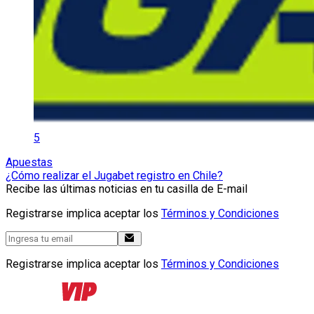
5
Apuestas
¿Cómo realizar el Jugabet registro en Chile?
Recibe las últimas noticias en tu casilla de E-mail
Registrarse implica aceptar los
Términos y Condiciones
Registrarse implica aceptar los
Términos y Condiciones