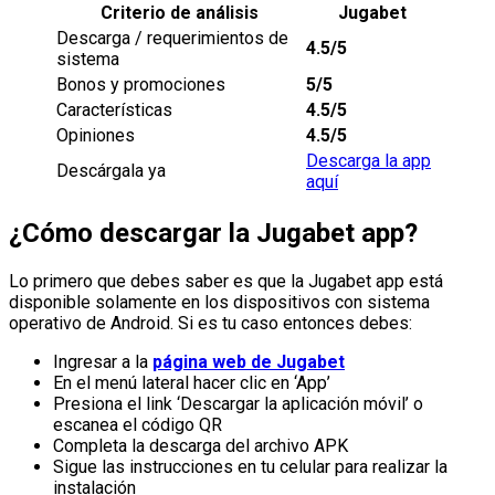
Criterio de análisis
Jugabet
Descarga / requerimientos de
4.5/5
sistema
Bonos y promociones
5/5
Características
4.5/5
Opiniones
4.5/5
Descarga la app
Descárgala ya
aquí
¿Cómo descargar la Jugabet app?
Lo primero que debes saber es que la Jugabet app está
disponible solamente en los dispositivos con sistema
operativo de Android. Si es tu caso entonces debes:
Ingresar a la
página web de Jugabet
En el menú lateral hacer clic en ‘App’
Presiona el link ‘Descargar la aplicación móvil’ o
escanea el código QR
Completa la descarga del archivo APK
Sigue las instrucciones en tu celular para realizar la
instalación