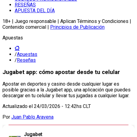
RESEÑAS
APUESTA DEL DÍA
18+ | Juego responsable | Aplican Términos y Condiciones |
Contenido comercial |
Principios de Publicación
Apuestas
/
Apuestas
/
Reseñas
Jugabet app: cómo apostar desde tu celular
Apostar en deportes y casino desde cualquier lugar es
posible gracias a la Jugabet app, una aplicación que puedes
descargar en tu celular y llevar tus jugadas a cualquier lugar.
Actualizado el
24/03/2026 - 12:42hs CLT
Por
Juan Pablo Aravena