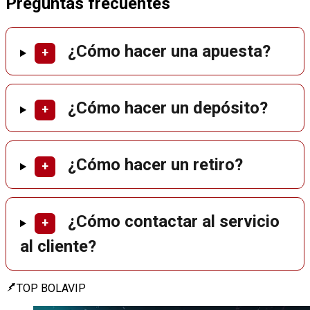
Preguntas frecuentes
¿Cómo hacer una apuesta?
+
¿Cómo hacer un depósito?
+
¿Cómo hacer un retiro?
+
¿Cómo contactar al servicio
+
al cliente?
TOP BOLAVIP