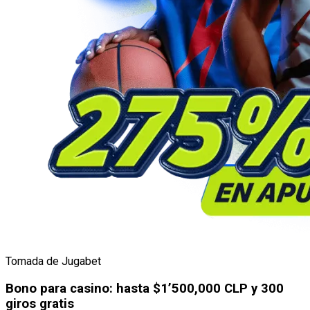
Tomada de Jugabet
Bono para casino: hasta $1’500,000 CLP y 300
giros gratis