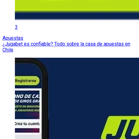
3
Apuestas
¿Jugabet es confiable? Todo sobre la casa de apuestas en
Chile