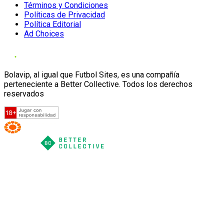
Términos y Condiciones
Políticas de Privacidad
Política Editorial
Ad Choices
Bolavip, al igual que Futbol Sites, es una compañía
perteneciente a Better Collective. Todos los derechos
reservados