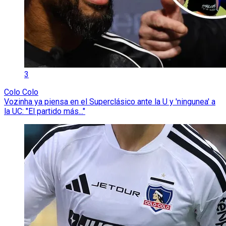
3
Colo Colo
Vozinha ya piensa en el Superclásico ante la U y 'ningunea' a
la UC: "El partido más..."