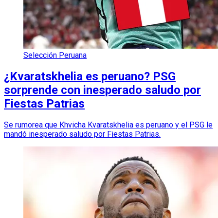
Selección Peruana
¿Kvaratskhelia es peruano? PSG
sorprende con inesperado saludo por
Fiestas Patrias
Se rumorea que Khvicha Kvaratskhelia es peruano y el PSG le
mandó inesperado saludo por Fiestas Patrias.