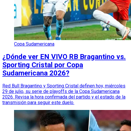
Copa Sudamericana
¿Dónde ver EN VIVO RB Bragantino vs.
Sporting Cristal por Copa
Sudamericana 2026?
Red Bull Bragantino y Sporting Cristal definen hoy, miércoles
29 de julio, su serie de playoffs de la Copa Sudamericana
2026. Revisa la hora confirmada del partido y el estado de la
transmisión para seguir este duelo.