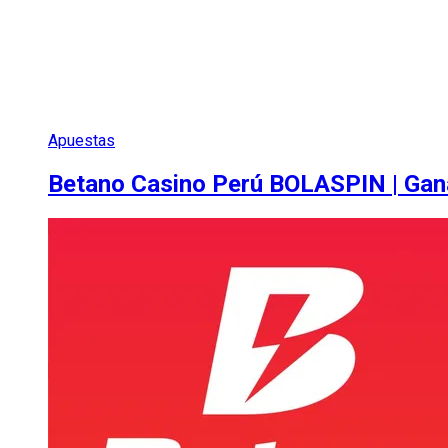
Apuestas
Betano Casino Perú BOLASPIN | Gana