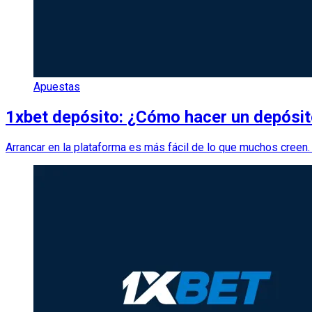
Apuestas
1xbet depósito: ¿Cómo hacer un depósit
Arrancar en la plataforma es más fácil de lo que muchos cree