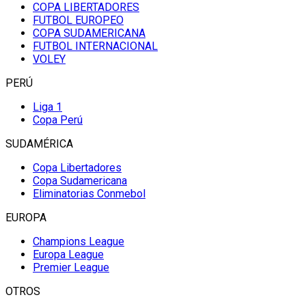
COPA LIBERTADORES
FUTBOL EUROPEO
COPA SUDAMERICANA
FUTBOL INTERNACIONAL
VOLEY
PERÚ
Liga 1
Copa Perú
SUDAMÉRICA
Copa Libertadores
Copa Sudamericana
Eliminatorias Conmebol
EUROPA
Champions League
Europa League
Premier League
OTROS