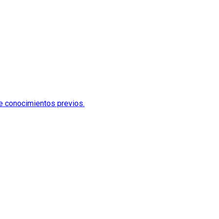
e conocimientos previos.