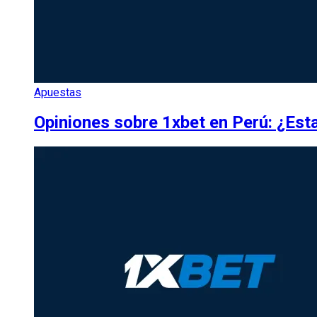
Apuestas
Opiniones sobre 1xbet en Perú: ¿Est