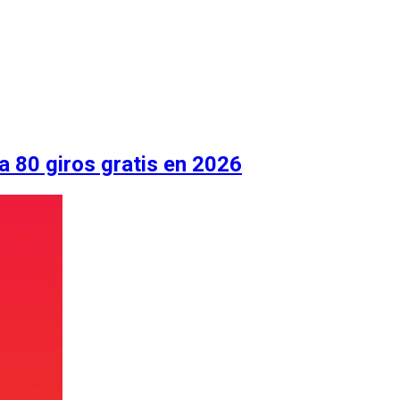
 80 giros gratis en 2026