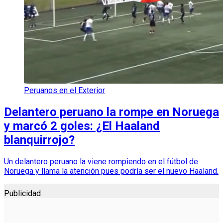
Peruanos en el Exterior
Delantero peruano la rompe en Noruega
y marcó 2 goles: ¿El Haaland
blanquirrojo?
Un delantero peruano la viene rompiendo en el fútbol de
Noruega y llama la atención pues podría ser el nuevo Haaland.
Publicidad