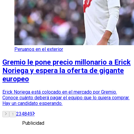
Peruanos en el exterior
Gremio le pone precio millonario a Erick
Noriega y espera la oferta de gigante
europeo
Erick Noriega está colocado en el mercado por Gremio.
Conoce cuánto deberá pagar el equipo que lo quiera comprar.
Hay un candidato esperando.
2
3
48
49
1
Publicidad