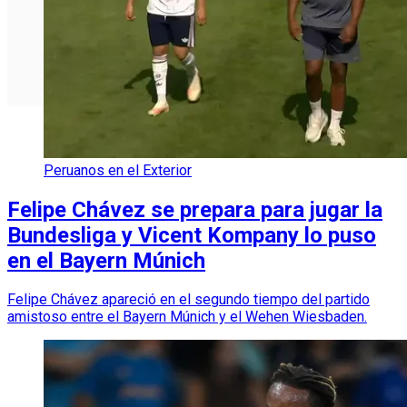
Peruanos en el Exterior
Felipe Chávez se prepara para jugar la
Bundesliga y Vicent Kompany lo puso
en el Bayern Múnich
Felipe Chávez apareció en el segundo tiempo del partido
amistoso entre el Bayern Múnich y el Wehen Wiesbaden.