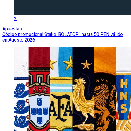
2
Apuestas
Código promocional Stake ‘BOLATOP’: hasta 50 PEN válido
en Agosto 2026