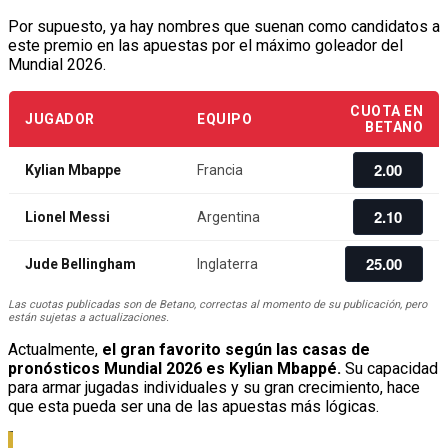
Por supuesto, ya hay nombres que suenan como candidatos a
este premio en las apuestas por el máximo goleador del
Mundial 2026.
CUOTA EN
JUGADOR
EQUIPO
BETANO
2.00
Kylian Mbappe
Francia
2.10
Lionel Messi
Argentina
25.00
Jude Bellingham
Inglaterra
Las cuotas publicadas son de Betano, correctas al momento de su publicación, pero
están sujetas a actualizaciones.
Actualmente,
el gran favorito según las casas de
pronósticos Mundial 2026 es Kylian Mbappé.
Su capacidad
para armar jugadas individuales y su gran crecimiento, hace
que esta pueda ser una de las apuestas más lógicas.