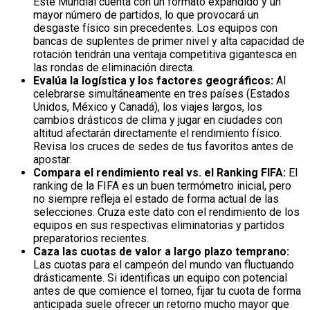
Este Mundial cuenta con un formato expandido y un
mayor número de partidos, lo que provocará un
desgaste físico sin precedentes. Los equipos con
bancas de suplentes de primer nivel y alta capacidad de
rotación tendrán una ventaja competitiva gigantesca en
las rondas de eliminación directa.
Evalúa la logística y los factores geográficos:
Al
celebrarse simultáneamente en tres países (Estados
Unidos, México y Canadá), los viajes largos, los
cambios drásticos de clima y jugar en ciudades con
altitud afectarán directamente el rendimiento físico.
Revisa los cruces de sedes de tus favoritos antes de
apostar.
Compara el rendimiento real vs. el Ranking FIFA:
El
ranking de la FIFA es un buen termómetro inicial, pero
no siempre refleja el estado de forma actual de las
selecciones. Cruza este dato con el rendimiento de los
equipos en sus respectivas eliminatorias y partidos
preparatorios recientes.
Caza las cuotas de valor a largo plazo temprano:
Las cuotas para el campeón del mundo van fluctuando
drásticamente. Si identificas un equipo con potencial
antes de que comience el torneo, fijar tu cuota de forma
anticipada suele ofrecer un retorno mucho mayor que