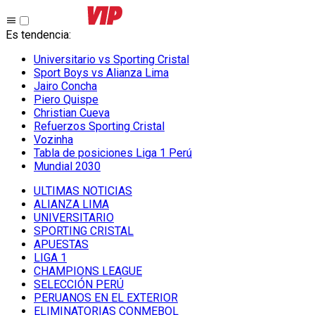
Es tendencia
:
Universitario vs Sporting Cristal
Sport Boys vs Alianza Lima
Jairo Concha
Piero Quispe
Christian Cueva
Refuerzos Sporting Cristal
Vozinha
Tabla de posiciones Liga 1 Perú
Mundial 2030
ULTIMAS NOTICIAS
ALIANZA LIMA
UNIVERSITARIO
SPORTING CRISTAL
APUESTAS
LIGA 1
CHAMPIONS LEAGUE
SELECCIÓN PERÚ
PERUANOS EN EL EXTERIOR
ELIMINATORIAS CONMEBOL