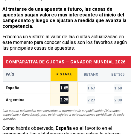
Al tratarse de una apuesta a futuro, las casas de
apuestas pagan valores muy interesantes al inicio del
campeonato y luego se ajustan a medida que avanza la
competencia.
Echemos un vistazo al valor de las cuotas actualizadas en
este momento para conocer cuáles son los favoritos según
las principales casas de apuestas:
COMPARATIVA DE CUOTAS — GANADOR MUNDIAL 2026
⭐ STAKE
PAÍS
BETANO
BET365
España
1.65
1.67
1.60
Argentina
2.25
2.27
2.30
Las cuotas publicadas son correctas al momento de su publicación (Mercados
especiales / Ganadores), pero están sujetas a actualizaciones periódicas de cada
operador.
Como habrás observado,
España
es el favorito en el
campeonato, las plataformas de juegos online le otorgan