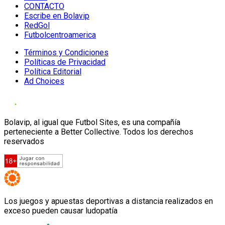
CONTACTO
Escribe en Bolavip
RedGol
Futbolcentroamerica
Términos y Condiciones
Políticas de Privacidad
Política Editorial
Ad Choices
Bolavip, al igual que Futbol Sites, es una compañía
perteneciente a Better Collective. Todos los derechos
reservados
Los juegos y apuestas deportivas a distancia realizados en
exceso pueden causar ludopatía