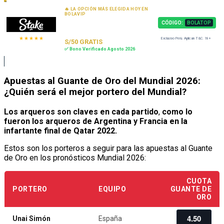
🔥 LA OPCIÓN MÁS ELEGIDA HOY EN
BOLAVIP
APUESTA DE FORMA
CÓDIGO:
BOLATOP
INTELIGENTE
Depósita S/50 y recibe
REGÍSTRATE AQUÍ ➔
★★★★★
Exclusivo Perú. Aplican T&C. 18+
S/50 GRATIS
✅ Bono Verificado Agosto 2026
Apuestas al Guante de Oro del Mundial 2026:
¿Quién será el mejor portero del Mundial?
Los arqueros son claves en cada partido
,
como lo
fueron los arqueros de Argentina y Francia en la
infartante final de Qatar 2022.
Estos son los porteros a seguir para las apuestas al Guante
de Oro en los pronósticos Mundial 2026:
CUOTA
PORTERO
EQUIPO
GUANTE DE
ORO
4.50
Unai Simón
España