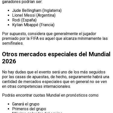
ganadores podrían ser:
Jude Bellingham (Inglaterra)
Lionel Messi (Argentina)
Rodi (España)
Kylian Mbappé (Francia)
Por supuesto, considera que generalmente el jugador
premiado por la FIFA es aquel que alcanza mínimamente las
semifinales.
Otros mercados especiales del Mundial
2026
No hay dudas que el evento será uno de los más seguidos
por las casas de apuestas, de hecho, seguramente habrá una
cantidad de mercados especiales que en general no se ven
en otras competencias internacionales.
Podrás encontrar cuotas Mundial en pronósticos como:
Ganará el grupo
Primeros del grupo