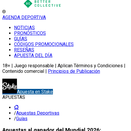
AGENDA DEPORTIVA
NOTICIAS
PRONÓSTICOS
GUÍAS
CÓDIGOS PROMOCIONALES
RESEÑAS
APUESTA DEL DÍA
18+ | Juego responsable | Aplican Términos y Condiciones |
Contenido comercial |
Principios de Publicación
Apuesta en Stake
APUESTAS
/
Apuestas Deportivas
/
Guías
Apuestas al ganador del Mundial 2026: