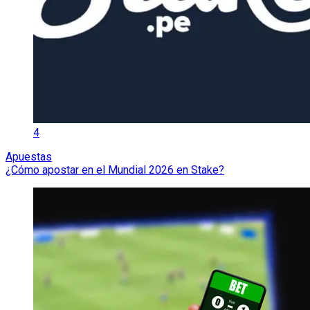
4
Apuestas
¿Cómo apostar en el Mundial 2026 en Stake?