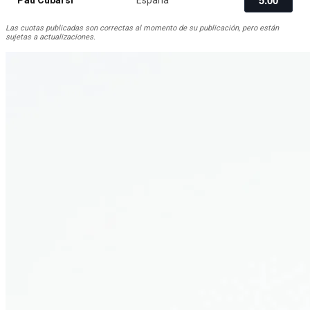
5.00
Pau Cubarsí
España
Las cuotas publicadas son correctas al momento de su publicación, pero están
sujetas a actualizaciones.