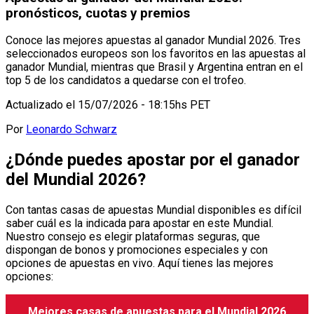
pronósticos, cuotas y premios
Conoce las mejores apuestas al ganador Mundial 2026. Tres
seleccionados europeos son los favoritos en las apuestas al
ganador Mundial, mientras que Brasil y Argentina entran en el
top 5 de los candidatos a quedarse con el trofeo.
Actualizado el
15/07/2026 - 18:15hs PET
Por
Leonardo Schwarz
¿Dónde puedes apostar por el ganador
del Mundial 2026?
Con tantas casas de apuestas Mundial disponibles es difícil
saber cuál es la indicada para apostar en este Mundial.
Nuestro consejo es elegir plataformas seguras, que
dispongan de bonos y promociones especiales y con
opciones de apuestas en vivo. Aquí tienes las mejores
opciones:
Mejores casas de apuestas para el Mundial 2026