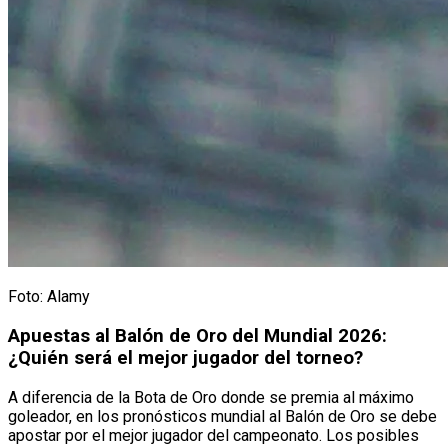
Foto: Alamy
Apuestas al Balón de Oro del Mundial 2026:
¿Quién será el mejor jugador del torneo?
A diferencia de la Bota de Oro donde se premia al máximo
goleador, en los pronósticos mundial al Balón de Oro se debe
apostar por el mejor jugador del campeonato. Los posibles