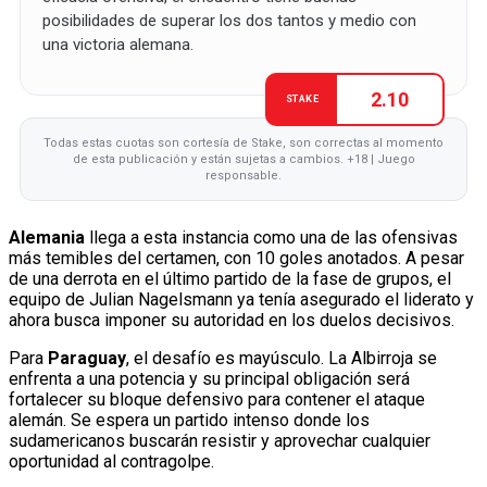
posibilidades de superar los dos tantos y medio con
una victoria alemana.
2.10
STAKE
Todas estas cuotas son cortesía de Stake, son correctas al momento
de esta publicación y están sujetas a cambios. +18 | Juego
responsable.
Alemania
llega a esta instancia como una de las ofensivas
más temibles del certamen, con 10 goles anotados. A pesar
de una derrota en el último partido de la fase de grupos, el
equipo de Julian Nagelsmann ya tenía asegurado el liderato y
ahora busca imponer su autoridad en los duelos decisivos.
Para
Paraguay
, el desafío es mayúsculo. La Albirroja se
enfrenta a una potencia y su principal obligación será
fortalecer su bloque defensivo para contener el ataque
alemán. Se espera un partido intenso donde los
sudamericanos buscarán resistir y aprovechar cualquier
oportunidad al contragolpe.