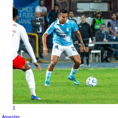
5
Apuestas