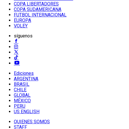
COPA LIBERTADORES
COPA SUDAMERICANA
FUTBOL INTERNACIONAL
EUROPA
VOLEY
síguenos
Ediciones
ARGENTINA
BRASIL
CHILE
GLOBAL
MÉXICO
PERU
US ENGLISH
QUIENES SOMOS
STAFF