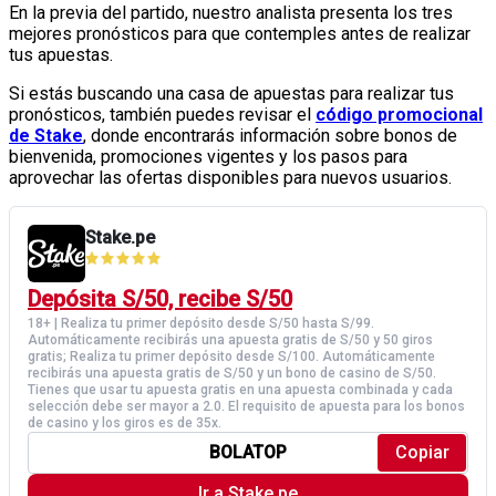
En la previa del partido, nuestro analista presenta los tres
mejores pronósticos para que contemples antes de realizar
tus apuestas.
Si estás buscando una casa de apuestas para realizar tus
pronósticos, también puedes revisar el
código promocional
de Stake
, donde encontrarás información sobre bonos de
bienvenida, promociones vigentes y los pasos para
aprovechar las ofertas disponibles para nuevos usuarios.