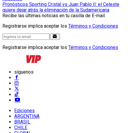
Pronósticos Sporting Cristal vs Juan Pablo II: el Celeste
quiere dejar atrás la eliminación de la Sudamericana
Recibe las últimas noticias en tu casilla de E-mail
Registrarse implica aceptar los
Términos y Condiciones
Registrarse implica aceptar los
Términos y Condiciones
síguenos
Ediciones
ARGENTINA
BRASIL
CHILE