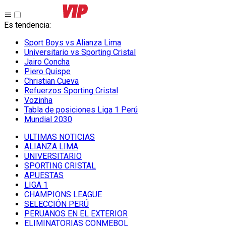
Es tendencia
:
Sport Boys vs Alianza Lima
Universitario vs Sporting Cristal
Jairo Concha
Piero Quispe
Christian Cueva
Refuerzos Sporting Cristal
Vozinha
Tabla de posiciones Liga 1 Perú
Mundial 2030
ULTIMAS NOTICIAS
ALIANZA LIMA
UNIVERSITARIO
SPORTING CRISTAL
APUESTAS
LIGA 1
CHAMPIONS LEAGUE
SELECCIÓN PERÚ
PERUANOS EN EL EXTERIOR
ELIMINATORIAS CONMEBOL