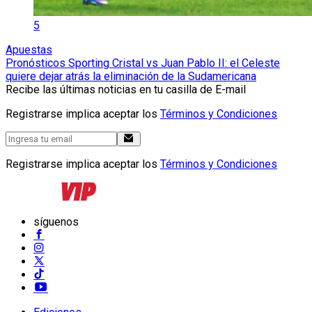
5
Apuestas
Pronósticos Sporting Cristal vs Juan Pablo II: el Celeste
quiere dejar atrás la eliminación de la Sudamericana
Recibe las últimas noticias en tu casilla de E-mail
Registrarse implica aceptar los
Términos y Condiciones
Registrarse implica aceptar los
Términos y Condiciones
síguenos