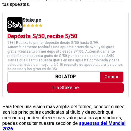
tus apuestas.
Para tener una visión más amplia del torneo, conocer cuáles
son las principales candidatas al título y descubrir qué
mercados pueden ofrecer más valor para los apostadores,
puedes consultar nuestra sección de
apuestas del Mundial
2026
.