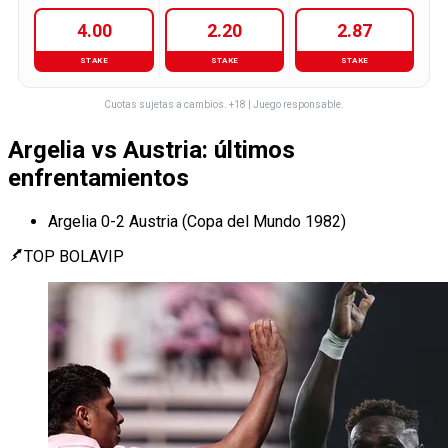
4.00
2.20
2.87
STAKE
STAKE
STAKE
Cuotas sujetas a cambios. +18 | Juego responsable.
Argelia vs Austria: últimos
enfrentamientos
Argelia 0-2 Austria (Copa del Mundo 1982)
TOP BOLAVIP