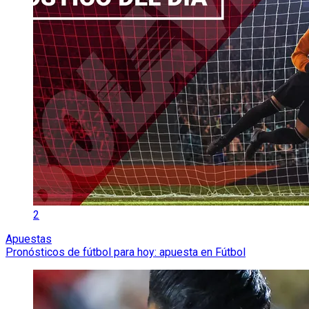
2
Apuestas
Pronósticos de fútbol para hoy: apuesta en Fútbol