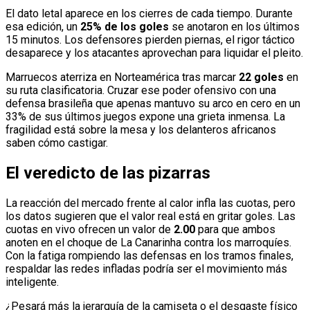
El dato letal aparece en los cierres de cada tiempo. Durante
esa edición, un
25% de los goles
se anotaron en los últimos
15 minutos. Los defensores pierden piernas, el rigor táctico
desaparece y los atacantes aprovechan para liquidar el pleito.
Marruecos aterriza en Norteamérica tras marcar
22 goles
en
su ruta clasificatoria. Cruzar ese poder ofensivo con una
defensa brasileña que apenas mantuvo su arco en cero en un
33% de sus últimos juegos expone una grieta inmensa. La
fragilidad está sobre la mesa y los delanteros africanos
saben cómo castigar.
El veredicto de las pizarras
La reacción del mercado frente al calor infla las cuotas, pero
los datos sugieren que el valor real está en gritar goles. Las
cuotas en vivo ofrecen un valor de
2.00
para que ambos
anoten en el choque de La Canarinha contra los marroquíes.
Con la fatiga rompiendo las defensas en los tramos finales,
respaldar las redes infladas podría ser el movimiento más
inteligente.
¿Pesará más la jerarquía de la camiseta o el desgaste físico