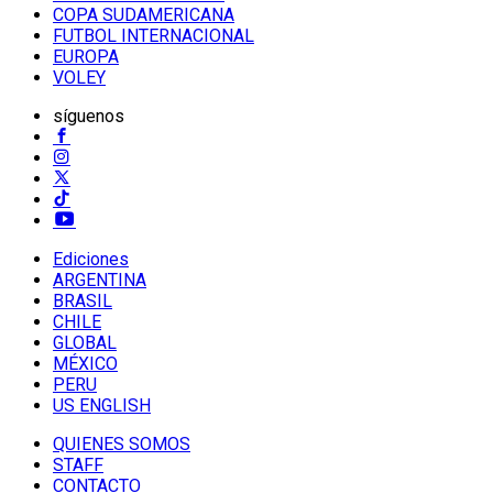
COPA SUDAMERICANA
FUTBOL INTERNACIONAL
EUROPA
VOLEY
síguenos
Ediciones
ARGENTINA
BRASIL
CHILE
GLOBAL
MÉXICO
PERU
US ENGLISH
QUIENES SOMOS
STAFF
CONTACTO