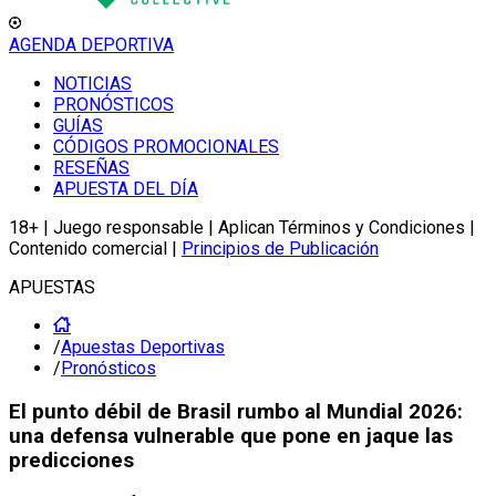
AGENDA DEPORTIVA
NOTICIAS
PRONÓSTICOS
GUÍAS
CÓDIGOS PROMOCIONALES
RESEÑAS
APUESTA DEL DÍA
18+ | Juego responsable | Aplican Términos y Condiciones |
Contenido comercial |
Principios de Publicación
APUESTAS
/
Apuestas Deportivas
/
Pronósticos
El punto débil de Brasil rumbo al Mundial 2026:
una defensa vulnerable que pone en jaque las
predicciones