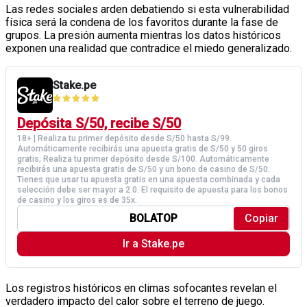
Las redes sociales arden debatiendo si esta vulnerabilidad
física será la condena de los favoritos durante la fase de
grupos. La presión aumenta mientras los datos históricos
exponen una realidad que contradice el miedo generalizado.
Los registros históricos en climas sofocantes revelan el
verdadero impacto del calor sobre el terreno de juego.