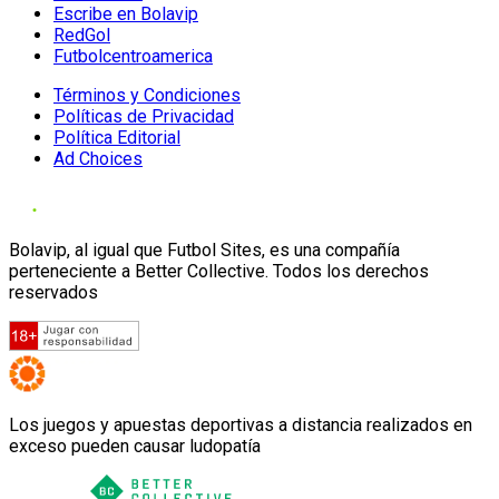
Escribe en Bolavip
RedGol
Futbolcentroamerica
Términos y Condiciones
Políticas de Privacidad
Política Editorial
Ad Choices
Bolavip, al igual que Futbol Sites, es una compañía
perteneciente a Better Collective. Todos los derechos
reservados
Los juegos y apuestas deportivas a distancia realizados en
exceso pueden causar ludopatía