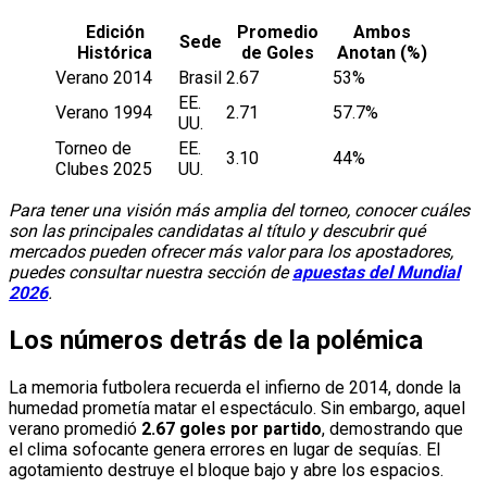
Edición
Promedio
Ambos
Sede
Histórica
de Goles
Anotan (%)
Verano 2014
Brasil
2.67
53%
EE.
Verano 1994
2.71
57.7%
UU.
Torneo de
EE.
3.10
44%
Clubes 2025
UU.
Para tener una visión más amplia del torneo, conocer cuáles
son las principales candidatas al título y descubrir qué
mercados pueden ofrecer más valor para los apostadores,
puedes consultar nuestra sección de
apuestas del Mundial
2026
.
Los números detrás de la polémica
La memoria futbolera recuerda el infierno de 2014, donde la
humedad prometía matar el espectáculo. Sin embargo, aquel
verano promedió
2.67 goles por partido
, demostrando que
el clima sofocante genera errores en lugar de sequías. El
agotamiento destruye el bloque bajo y abre los espacios.