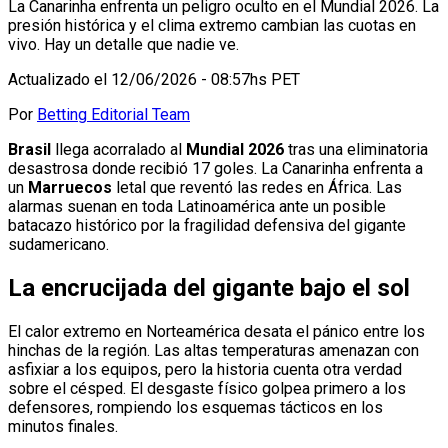
La Canarinha enfrenta un peligro oculto en el Mundial 2026. La
presión histórica y el clima extremo cambian las cuotas en
vivo. Hay un detalle que nadie ve.
Actualizado el
12/06/2026 - 08:57hs PET
Por
Betting Editorial Team
Brasil
llega acorralado al
Mundial 2026
tras una eliminatoria
desastrosa donde recibió 17 goles. La Canarinha enfrenta a
un
Marruecos
letal que reventó las redes en África. Las
alarmas suenan en toda Latinoamérica ante un posible
batacazo histórico por la fragilidad defensiva del gigante
sudamericano.
La encrucijada del gigante bajo el sol
El calor extremo en Norteamérica desata el pánico entre los
hinchas de la región. Las altas temperaturas amenazan con
asfixiar a los equipos, pero la historia cuenta otra verdad
sobre el césped. El desgaste físico golpea primero a los
defensores, rompiendo los esquemas tácticos en los
minutos finales.