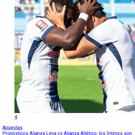
4
Apuestas
Pronósticos Alianza Lima vs Alianza Atlético: los Íntimos son