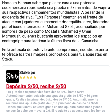
Hossam Hassan sabe que plantar cara a una potencia
sudamericana representa una prueba máxima antes de viajar a
sus respectivos campamentos mundialistas. A pesar de la
exigencia del rival, “Los Faraones” cuentan en el frente de
ataque con jugadores sumamente desequilibrantes, liderados
por el ícono internacional Mohamed Salah, acompañado por
nombres de peso como Mostafa Mohamed y Omar
Marmoush, quienes buscarán aprovechar los espacios en
contragolpe para lastimar la última línea de la Canarinha.
En la antesala de este vibrante compromiso, nuestro experto
te ofrece los tres mejores pronósticos para tus apuestas en
Stake.