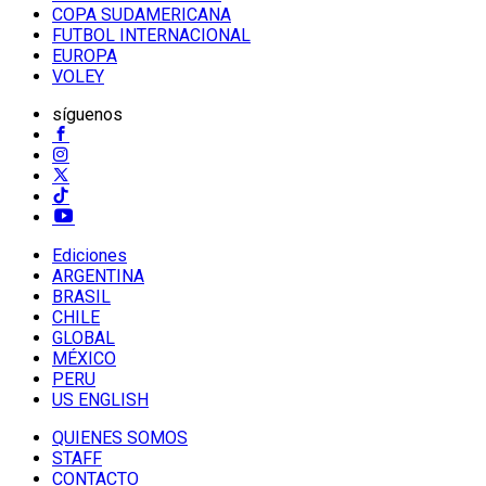
COPA SUDAMERICANA
FUTBOL INTERNACIONAL
EUROPA
VOLEY
síguenos
Ediciones
ARGENTINA
BRASIL
CHILE
GLOBAL
MÉXICO
PERU
US ENGLISH
QUIENES SOMOS
STAFF
CONTACTO