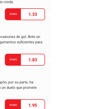
te ronda.
1.33
STAKE
casiones de gol. Ante un
argumentos suficientes para
1.83
STAKE
pón, por su parte, ha
en un duelo que promete
1.95
STAKE