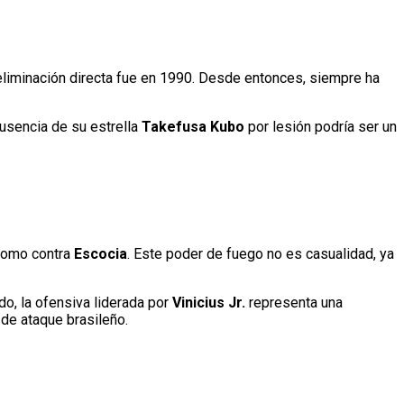
e eliminación directa fue en 1990. Desde entonces, siempre ha
ausencia de su estrella
Takefusa Kubo
por lesión podría ser un
omo contra
Escocia
. Este poder de fuego no es casualidad, ya
o, la ofensiva liderada por
Vinicius Jr.
representa una
 de ataque brasileño.