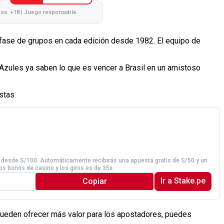
ios. +18 | Juego responsable.
la fase de grupos en cada edición desde 1982. El equipo de
s Azules ya saben lo que es vencer a Brasil en un amistoso
stas.
 pueden ofrecer más valor para los apostadores, puedes