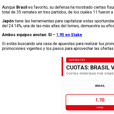
Aunque
Brasil
es favorito, su defensa ha mostrado ciertas fi
total de 35 remates en tres partidos, de los cuales 11 fueron a 
Japón
tiene las herramientas para capitalizar estas oportuni
del 24.14%, una de las más altas del torneo, demuestra su efica
Ambos equipos anotan: Sí –
1.95 en Stake
Si estás buscando una casa de apuestas para realizar tus pron
promociones vigentes y los pasos para aprovechar las ofertas
CUOTAS 1X2
CUOTAS: BRASIL 
CUOTAS OFRECIDAS POR STAKE
BRASIL
1.70
STAKE