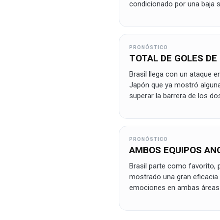
condicionado por una baja s
PRONÓSTICO
TOTAL DE GOLES DE 
Brasil llega con un ataque
Japón que ya mostró algunas
superar la barrera de los do
PRONÓSTICO
AMBOS EQUIPOS ANO
Brasil parte como favorito,
mostrado una gran eficacia 
emociones en ambas áreas