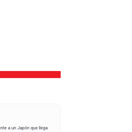
rente a un Japón que llega