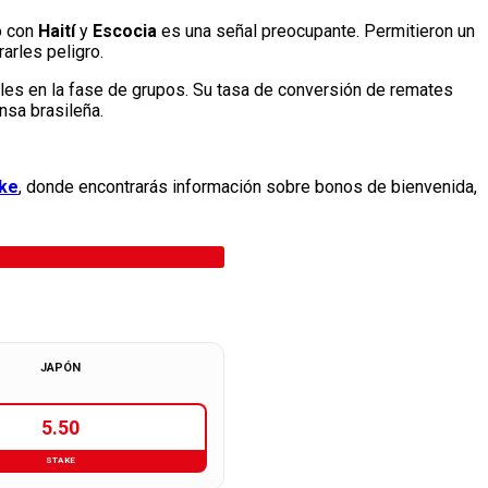
o con
Haití
y
Escocia
es una señal preocupante. Permitieron un
arles peligro.
oles en la fase de grupos. Su tasa de conversión de remates
nsa brasileña.
ake
, donde encontrarás información sobre bonos de bienvenida,
JAPÓN
5.50
STAKE