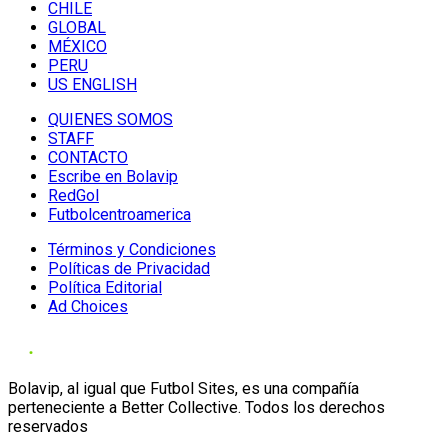
CHILE
GLOBAL
MÉXICO
PERU
US ENGLISH
QUIENES SOMOS
STAFF
CONTACTO
Escribe en Bolavip
RedGol
Futbolcentroamerica
Términos y Condiciones
Políticas de Privacidad
Política Editorial
Ad Choices
Bolavip, al igual que Futbol Sites, es una compañía
perteneciente a Better Collective. Todos los derechos
reservados