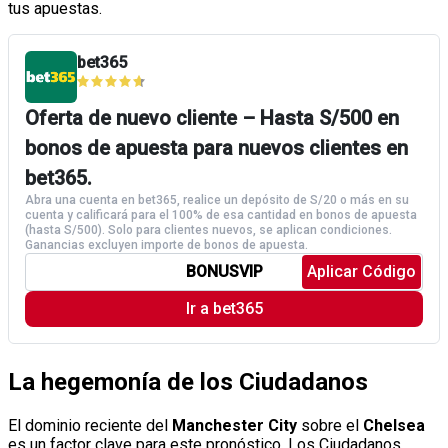
tus apuestas.
La hegemonía de los Ciudadanos
El dominio reciente del
Manchester City
sobre el
Chelsea
es un factor clave para este pronóstico. Los Ciudadanos