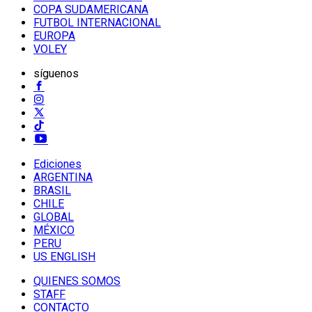
COPA SUDAMERICANA
FUTBOL INTERNACIONAL
EUROPA
VOLEY
síguenos
Ediciones
ARGENTINA
BRASIL
CHILE
GLOBAL
MÉXICO
PERU
US ENGLISH
QUIENES SOMOS
STAFF
CONTACTO