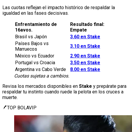
Las cuotas reflejan el impacto histórico de respaldar la
igualdad en las fases decisivas.
Enfrentamiento de
Resultado final:
16avos.
Empate
Brasil vs Japón
3.60 en Stake
Países Bajos vs
3.10 en Stake
Marruecos
México vs Ecuador
2.90 en Stake
Portugal vs Croacia
3.50 en Stake
Argentina vs Cabo Verde
8.00 en Stake
Cuotas sujetas a cambios.
Revisa los mercados disponibles en
Stake
y prepárate para
respaldar tu instinto cuando ruede la pelota en los cruces a
muerte.
TOP BOLAVIP