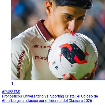
1
APUESTAS
Pronósticos Universitario vs. Sporting Cristal: el Coloso de
Ate alberga un clásico por el liderato del Clausura 2026