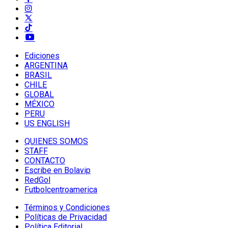
Ediciones
ARGENTINA
BRASIL
CHILE
GLOBAL
MÉXICO
PERU
US ENGLISH
QUIENES SOMOS
STAFF
CONTACTO
Escribe en Bolavip
RedGol
Futbolcentroamerica
Términos y Condiciones
Políticas de Privacidad
Política Editorial