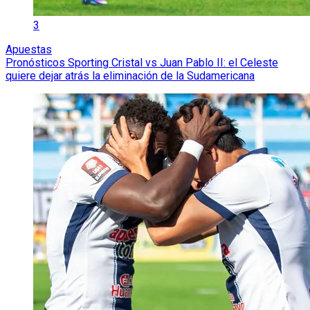
3
Apuestas
Pronósticos Sporting Cristal vs Juan Pablo II: el Celeste
quiere dejar atrás la eliminación de la Sudamericana