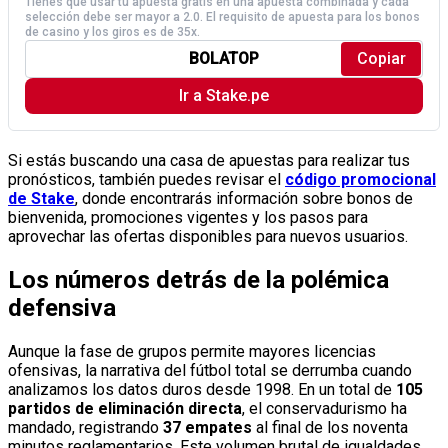
Si estás buscando una casa de apuestas para realizar tus
pronósticos, también puedes revisar el
código promocional
de Stake
, donde encontrarás información sobre bonos de
bienvenida, promociones vigentes y los pasos para
aprovechar las ofertas disponibles para nuevos usuarios.
Los números detrás de la polémica
defensiva
Aunque la fase de grupos permite mayores licencias
ofensivas, la narrativa del fútbol total se derrumba cuando
analizamos los datos duros desde 1998. En un total de
105
partidos de eliminación directa
, el conservadurismo ha
mandado, registrando
37 empates
al final de los noventa
minutos reglamentarios. Este volumen brutal de igualdades