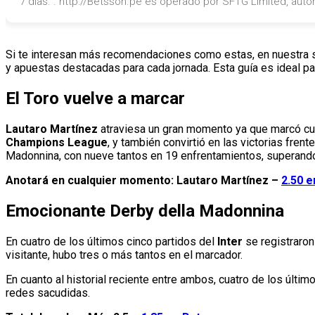
Si te interesan más recomendaciones como estas, en nuestra
y apuestas destacadas para cada jornada. Esta guía es ideal p
El Toro vuelve a marcar
Lautaro Martínez
atraviesa un gran momento ya que marcó cuat
Champions League
, y también convirtió en las victorias frent
Madonnina, con nueve tantos en 19 enfrentamientos, superan
Anotará en cualquier momento: Lautaro Martínez –
2.50 
Emocionante Derby della Madonnina
En cuatro de los últimos cinco partidos del
Inter
se registraron
visitante, hubo tres o más tantos en el marcador.
En cuanto al historial reciente entre ambos, cuatro de los últ
redes sacudidas.