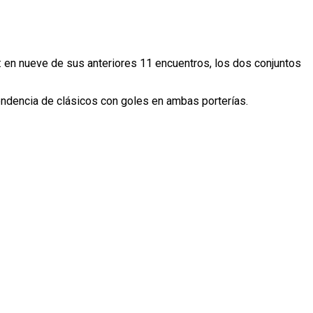
: en nueve de sus anteriores 11 encuentros, los dos conjuntos
tendencia de clásicos con goles en ambas porterías.