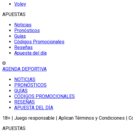
Voley
APUESTAS
Noticias
Pronósticos
Guías
Códigos Promocionales
Reseñas
Apuesta del día
AGENDA DEPORTIVA
NOTICIAS
PRONÓSTICOS
GUÍAS
CÓDIGOS PROMOCIONALES
RESEÑAS
APUESTA DEL DÍA
18+ | Juego responsable | Aplican Términos y Condiciones | C
APUESTAS