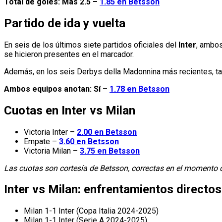
Total de goles: Más 2.5 –
1.85 en Betsson
Partido de ida y vuelta
En seis de los últimos siete partidos oficiales del
Inter
, ambos
se hicieron presentes en el marcador.
Además, en los seis Derbys della Madonnina más recientes, tant
Ambos equipos anotan: Sí –
1.78 en Betsson
Cuotas en Inter vs Milan
Victoria Inter –
2.00 en Betsson
Empate –
3.60 en Betsson
Victoria Milan –
3.75 en Betsson
Las cuotas son cortesía de Betsson, correctas en el momento d
Inter vs Milan: enfrentamientos directos
Milan 1-1 Inter (Copa Italia 2024-2025)
Milan 1-1 Inter (Serie A 2024-2025)