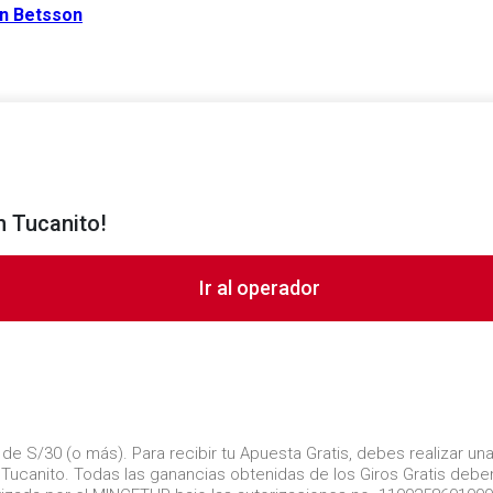
en Betsson