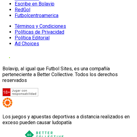
Escribe en Bolavip
RedGol
Futbolcentroamerica
Términos y Condiciones
Políticas de Privacidad
Política Editorial
Ad Choices
Bolavip, al igual que Futbol Sites, es una compañía
perteneciente a Better Collective. Todos los derechos
reservados
Los juegos y apuestas deportivas a distancia realizados en
exceso pueden causar ludopatía