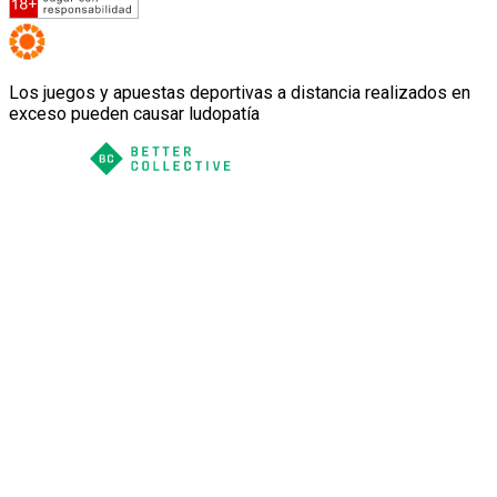
Los juegos y apuestas deportivas a distancia realizados en
exceso pueden causar ludopatía