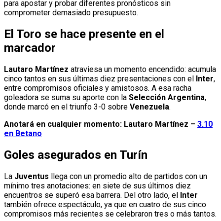
para apostar y probar diferentes pronósticos sin
comprometer demasiado presupuesto.
El Toro se hace presente en el
marcador
Lautaro Martínez
atraviesa un momento encendido: acumula
cinco tantos en sus últimas diez presentaciones con el
Inter
,
entre compromisos oficiales y amistosos. A esa racha
goleadora se suma su aporte con la
Selección Argentina
,
donde marcó en el triunfo 3-0 sobre
Venezuela
.
Anotará en cualquier momento: Lautaro Martínez –
3.10
en Betano
Goles asegurados en Turín
La
Juventus
llega con un promedio alto de partidos con un
mínimo tres anotaciones: en siete de sus últimos diez
encuentros se superó esa barrera. Del otro lado, el
Inter
también ofrece espectáculo, ya que en cuatro de sus cinco
compromisos más recientes se celebraron tres o más tantos.