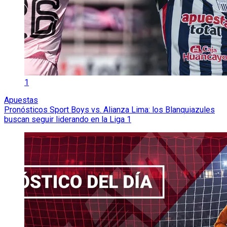
1
Apuestas
Pronósticos Sport Boys vs. Alianza Lima: los Blanquiazules
buscan seguir liderando en la Liga 1