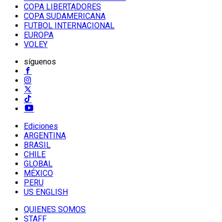
COPA LIBERTADORES
COPA SUDAMERICANA
FUTBOL INTERNACIONAL
EUROPA
VOLEY
síguenos
Ediciones
ARGENTINA
BRASIL
CHILE
GLOBAL
MÉXICO
PERU
US ENGLISH
QUIENES SOMOS
STAFF