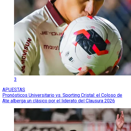
3
APUESTAS
Pronósticos Universitario vs. Sporting Cristal: el Coloso de
Ate alberga un clásico por el liderato del Clausura 2026