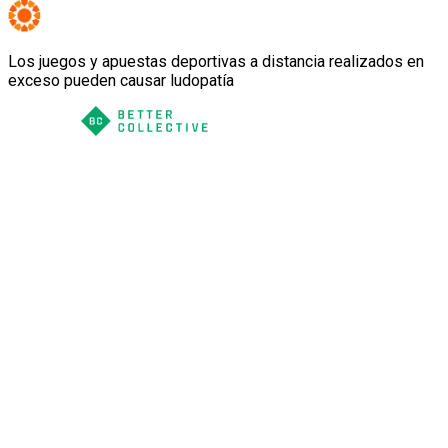
Los juegos y apuestas deportivas a distancia realizados en
exceso pueden causar ludopatía