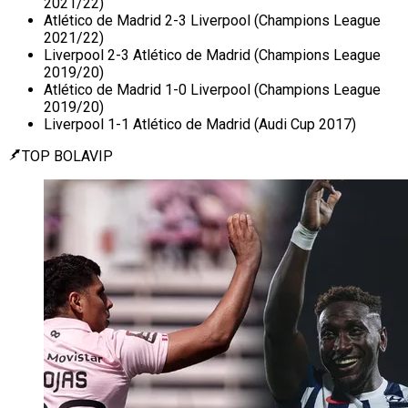
2021/22)
Atlético de Madrid 2-3 Liverpool (Champions League
2021/22)
Liverpool 2-3 Atlético de Madrid (Champions League
2019/20)
Atlético de Madrid 1-0 Liverpool (Champions League
2019/20)
Liverpool 1-1 Atlético de Madrid (Audi Cup 2017)
TOP BOLAVIP