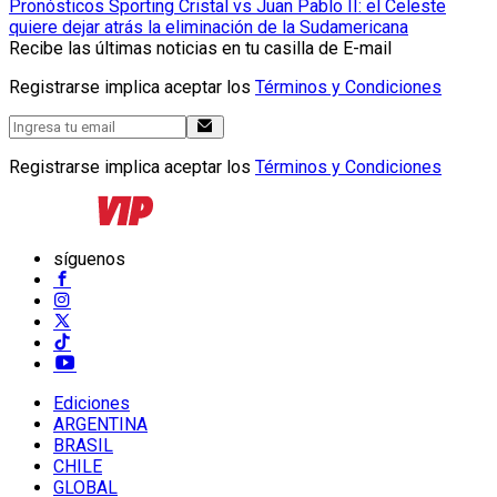
Pronósticos Sporting Cristal vs Juan Pablo II: el Celeste
quiere dejar atrás la eliminación de la Sudamericana
Recibe las últimas noticias en tu casilla de E-mail
Registrarse implica aceptar los
Términos y Condiciones
Registrarse implica aceptar los
Términos y Condiciones
síguenos
Ediciones
ARGENTINA
BRASIL
CHILE
GLOBAL