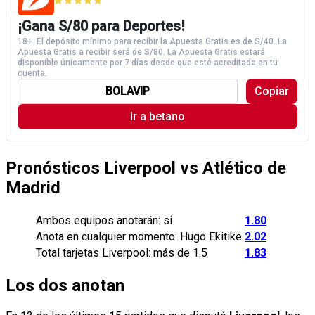
Pronósticos Liverpool vs Atlético de
Madrid
Ambos equipos anotarán: si
1.80
Anota en cualquier momento: Hugo Ekitike
2.02
Total tarjetas Liverpool: más de 1.5
1.83
Los dos anotan