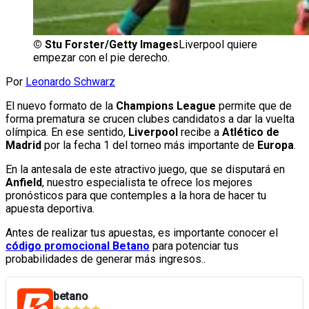
©
Stu Forster/Getty Images
Liverpool quiere
empezar con el pie derecho.
Por
Leonardo Schwarz
El nuevo formato de la
Champions League
permite que de
forma prematura se crucen clubes candidatos a dar la vuelta
olímpica. En ese sentido,
Liverpool
recibe a
Atlético de
Madrid
por la fecha 1 del torneo más importante de
Europa
.
En la antesala de este atractivo juego, que se disputará en
Anfield
, nuestro especialista te ofrece los mejores
pronósticos para que contemples a la hora de hacer tu
apuesta deportiva.
Antes de realizar tus apuestas, es importante conocer el
código promocional Betano
para potenciar tus
probabilidades de generar más ingresos..