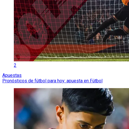
2
Apuestas
Pronósticos de fútbol para hoy: apuesta en Fútbol