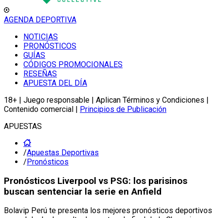
AGENDA DEPORTIVA
NOTICIAS
PRONÓSTICOS
GUÍAS
CÓDIGOS PROMOCIONALES
RESEÑAS
APUESTA DEL DÍA
18+ | Juego responsable | Aplican Términos y Condiciones |
Contenido comercial |
Principios de Publicación
APUESTAS
/
Apuestas Deportivas
/
Pronósticos
Pronósticos Liverpool vs PSG: los parisinos
buscan sentenciar la serie en Anfield
Bolavip Perú te presenta los mejores pronósticos deportivos