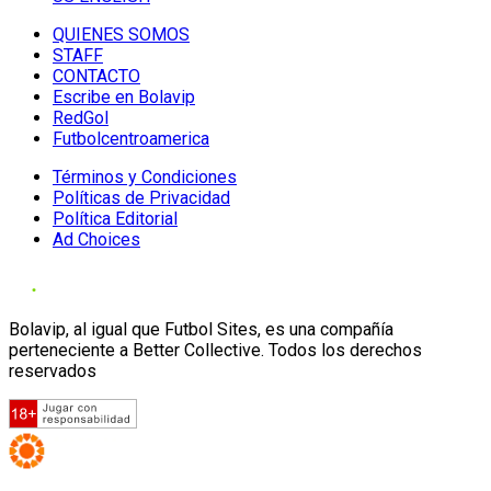
QUIENES SOMOS
STAFF
CONTACTO
Escribe en Bolavip
RedGol
Futbolcentroamerica
Términos y Condiciones
Políticas de Privacidad
Política Editorial
Ad Choices
Bolavip, al igual que Futbol Sites, es una compañía
perteneciente a Better Collective. Todos los derechos
reservados