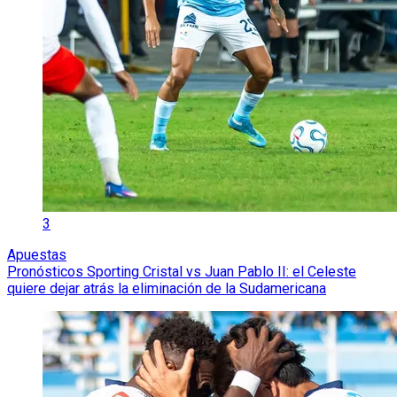
3
Apuestas
Pronósticos Sporting Cristal vs Juan Pablo II: el Celeste
quiere dejar atrás la eliminación de la Sudamericana