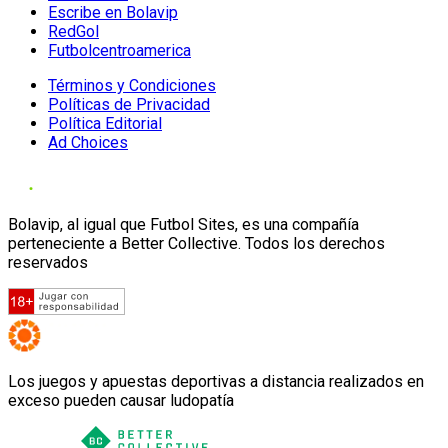
Escribe en Bolavip
RedGol
Futbolcentroamerica
Términos y Condiciones
Políticas de Privacidad
Política Editorial
Ad Choices
Bolavip, al igual que Futbol Sites, es una compañía
perteneciente a Better Collective. Todos los derechos
reservados
Los juegos y apuestas deportivas a distancia realizados en
exceso pueden causar ludopatía