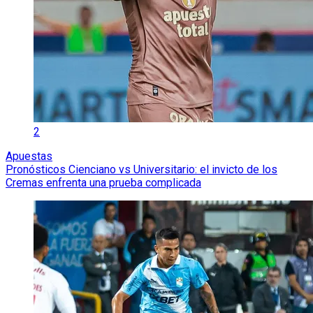
2
Apuestas
Pronósticos Cienciano vs Universitario: el invicto de los
Cremas enfrenta una prueba complicada