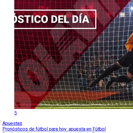
5
Apuestas
Pronósticos de fútbol para hoy: apuesta en Fútbol