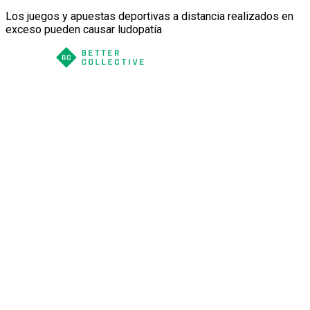
Los juegos y apuestas deportivas a distancia realizados en
exceso pueden causar ludopatía