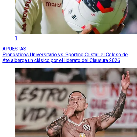
1
APUESTAS
Pronósticos Universitario vs. Sporting Cristal: el Coloso de
Ate alberga un clásico por el liderato del Clausura 2026