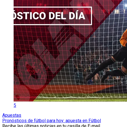
5
Apuestas
Pronósticos de fútbol para hoy: apuesta en Fútbol
Recibe las últimas noticias en tu casilla de E-mail