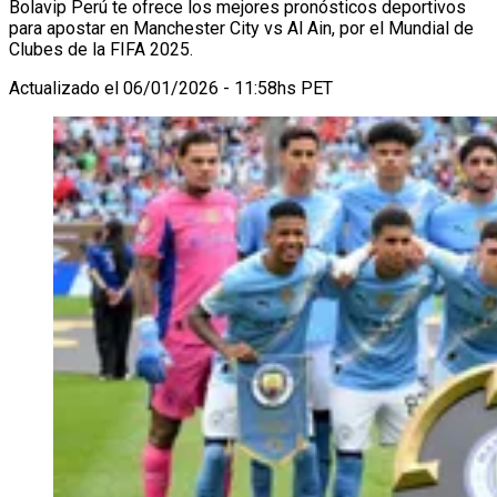
Bolavip Perú te ofrece los mejores pronósticos deportivos
para apostar en Manchester City vs Al Ain, por el Mundial de
Clubes de la FIFA 2025.
Actualizado el
06/01/2026 - 11:58hs PET