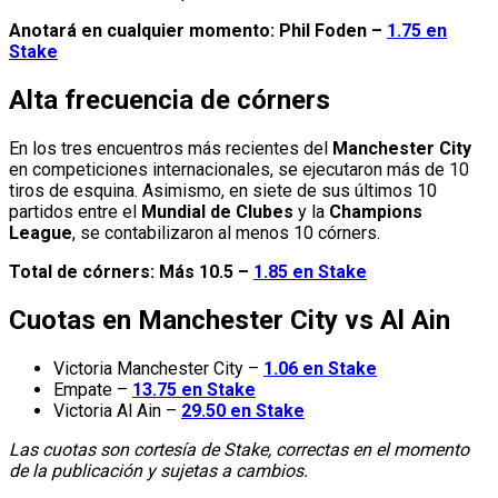
Anotará en cualquier momento: Phil Foden –
1.75 en
Stake
Alta frecuencia de córners
En los tres encuentros más recientes del
Manchester City
en competiciones internacionales, se ejecutaron más de 10
tiros de esquina. Asimismo, en siete de sus últimos 10
partidos entre el
Mundial de Clubes
y la
Champions
League
, se contabilizaron al menos 10 córners.
Total de córners: Más 10.5 –
1.85 en Stake
Cuotas en Manchester City vs Al Ain
Victoria Manchester City –
1.06 en Stake
Empate –
13.75 en Stake
Victoria Al Ain –
29.50 en Stake
Las cuotas son cortesía de Stake, correctas en el momento
de la publicación y sujetas a cambios.