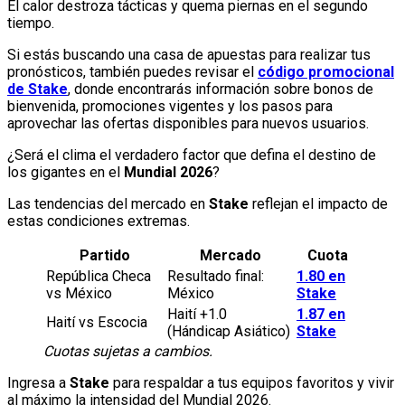
El calor destroza tácticas y quema piernas en el segundo
tiempo.
Si estás buscando una casa de apuestas para realizar tus
pronósticos, también puedes revisar el
código promocional
de Stake
, donde encontrarás información sobre bonos de
bienvenida, promociones vigentes y los pasos para
aprovechar las ofertas disponibles para nuevos usuarios.
¿Será el clima el verdadero factor que defina el destino de
los gigantes en el
Mundial 2026
?
Las tendencias del mercado en
Stake
reflejan el impacto de
estas condiciones extremas.
Partido
Mercado
Cuota
República Checa
Resultado final:
1.80 en
vs México
México
Stake
Haití +1.0
1.87 en
Haití vs Escocia
(Hándicap Asiático)
Stake
Cuotas sujetas a cambios.
Ingresa a
Stake
para respaldar a tus equipos favoritos y vivir
al máximo la intensidad del Mundial 2026.