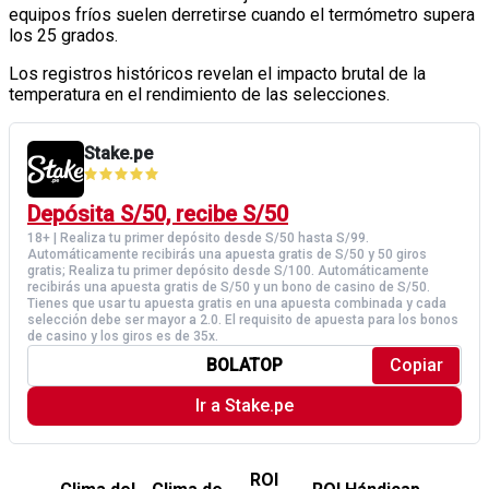
equipos fríos suelen derretirse cuando el termómetro supera
los 25 grados.
Los registros históricos revelan el impacto brutal de la
temperatura en el rendimiento de las selecciones.
ROI