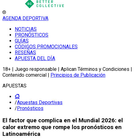
AGENDA DEPORTIVA
NOTICIAS
PRONÓSTICOS
GUÍAS
CÓDIGOS PROMOCIONALES
RESEÑAS
APUESTA DEL DÍA
18+ | Juego responsable | Aplican Términos y Condiciones |
Contenido comercial |
Principios de Publicación
APUESTAS
/
Apuestas Deportivas
/
Pronósticos
El factor que complica en el Mundial 2026: el
calor extremo que rompe los pronósticos en
Latinoamérica