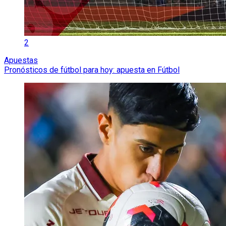
2
Apuestas
Pronósticos de fútbol para hoy: apuesta en Fútbol