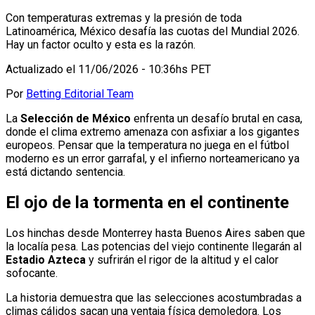
Con temperaturas extremas y la presión de toda
Latinoamérica, México desafía las cuotas del Mundial 2026.
Hay un factor oculto y esta es la razón.
Actualizado el
11/06/2026 - 10:36hs PET
Por
Betting Editorial Team
La
Selección de México
enfrenta un desafío brutal en casa,
donde el clima extremo amenaza con asfixiar a los gigantes
europeos. Pensar que la temperatura no juega en el fútbol
moderno es un error garrafal, y el infierno norteamericano ya
está dictando sentencia.
El ojo de la tormenta en el continente
Los hinchas desde Monterrey hasta Buenos Aires saben que
la localía pesa. Las potencias del viejo continente llegarán al
Estadio Azteca
y sufrirán el rigor de la altitud y el calor
sofocante.
La historia demuestra que las selecciones acostumbradas a
climas cálidos sacan una ventaja física demoledora. Los