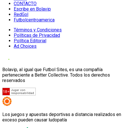
CONTACTO
Escribe en Bolavip
RedGol
Futbolcentroamerica
Términos y Condiciones
Políticas de Privacidad
Política Editorial
Ad Choices
Bolavip, al igual que Futbol Sites, es una compañía
perteneciente a Better Collective. Todos los derechos
reservados
Los juegos y apuestas deportivas a distancia realizados en
exceso pueden causar ludopatía