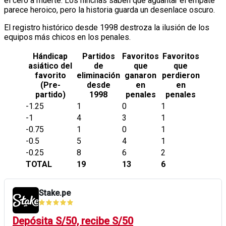
el cero a muerte. Los hinchas saben que aguantar el empate
parece heroico, pero la historia guarda un desenlace oscuro.
El registro histórico desde 1998 destroza la ilusión de los
equipos más chicos en los penales.
Hándicap
Partidos
Favoritos
Favoritos
asiático del
de
que
que
favorito
eliminación
ganaron
perdieron
(Pre-
desde
en
en
partido)
1998
penales
penales
-1.25
1
0
1
-1
4
3
1
-0.75
1
0
1
-0.5
5
4
1
-0.25
8
6
2
TOTAL
19
13
6