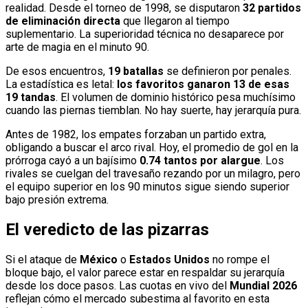
realidad. Desde el torneo de 1998, se disputaron
32 partidos
de eliminación directa
que llegaron al tiempo
suplementario. La superioridad técnica no desaparece por
arte de magia en el minuto 90.
De esos encuentros,
19 batallas
se definieron por penales.
La estadística es letal:
los favoritos ganaron 13 de esas
19 tandas
. El volumen de dominio histórico pesa muchísimo
cuando las piernas tiemblan. No hay suerte, hay jerarquía pura.
Antes de 1982, los empates forzaban un partido extra,
obligando a buscar el arco rival. Hoy, el promedio de gol en la
prórroga cayó a un bajísimo
0.74 tantos por alargue
. Los
rivales se cuelgan del travesaño rezando por un milagro, pero
el equipo superior en los 90 minutos sigue siendo superior
bajo presión extrema.
El veredicto de las pizarras
Si el ataque de
México
o
Estados Unidos
no rompe el
bloque bajo, el valor parece estar en respaldar su jerarquía
desde los doce pasos. Las cuotas en vivo del
Mundial 2026
reflejan cómo el mercado subestima al favorito en esta