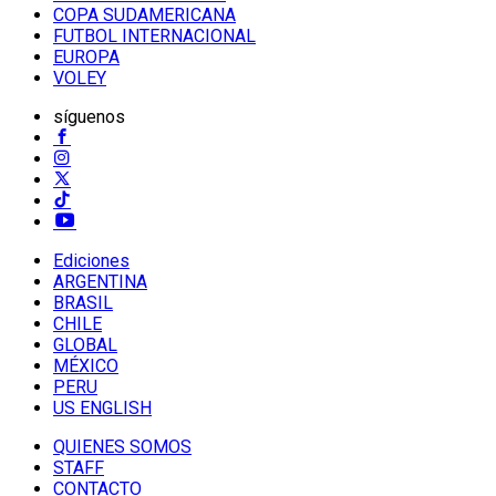
COPA SUDAMERICANA
FUTBOL INTERNACIONAL
EUROPA
VOLEY
síguenos
Ediciones
ARGENTINA
BRASIL
CHILE
GLOBAL
MÉXICO
PERU
US ENGLISH
QUIENES SOMOS
STAFF
CONTACTO