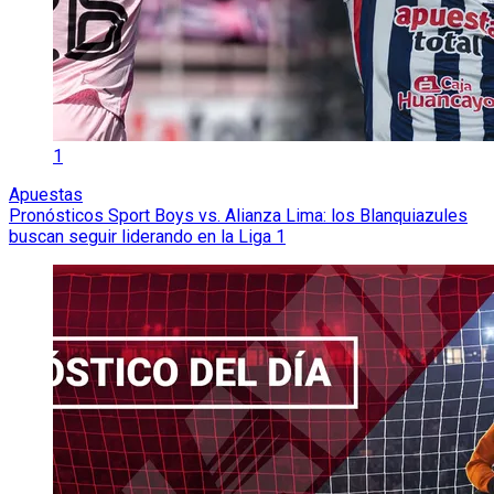
1
Apuestas
Pronósticos Sport Boys vs. Alianza Lima: los Blanquiazules
buscan seguir liderando en la Liga 1