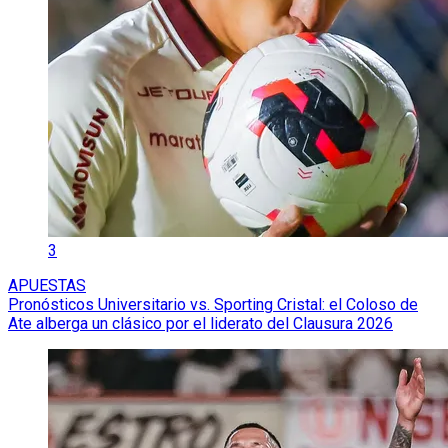
3
APUESTAS
Pronósticos Universitario vs. Sporting Cristal: el Coloso de
Ate alberga un clásico por el liderato del Clausura 2026