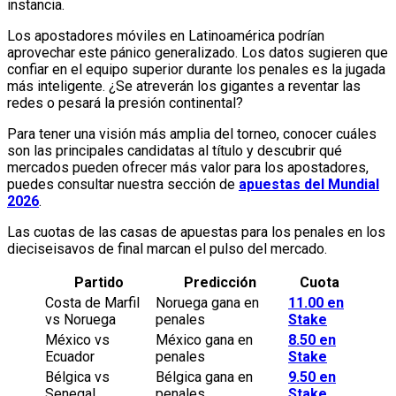
instancia.
Los apostadores móviles en Latinoamérica podrían
aprovechar este pánico generalizado. Los datos sugieren que
confiar en el equipo superior durante los penales es la jugada
más inteligente. ¿Se atreverán los gigantes a reventar las
redes o pesará la presión continental?
Para tener una visión más amplia del torneo, conocer cuáles
son las principales candidatas al título y descubrir qué
mercados pueden ofrecer más valor para los apostadores,
puedes consultar nuestra sección de
apuestas del Mundial
2026
.
Las cuotas de las casas de apuestas para los penales en los
dieciseisavos de final marcan el pulso del mercado.
Partido
Predicción
Cuota
Costa de Marfil
Noruega gana en
11.00 en
vs Noruega
penales
Stake
México vs
México gana en
8.50 en
Ecuador
penales
Stake
Bélgica vs
Bélgica gana en
9.50 en
Senegal
penales
Stake