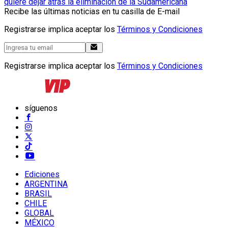
quiere dejar atrás la eliminación de la Sudamericana
Recibe las últimas noticias en tu casilla de E-mail
Registrarse implica aceptar los
Términos y Condiciones
Registrarse implica aceptar los
Términos y Condiciones
síguenos
Ediciones
ARGENTINA
BRASIL
CHILE
GLOBAL
MÉXICO