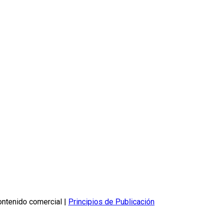
ontenido comercial |
Principios de Publicación