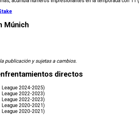
demás, acumula números impresionantes en la temporada con 11 g
Stake
rn Múnich
la publicación y sujetas a cambios.
enfrentamientos directos
s League 2024-2025)
s League 2022-2023)
s League 2022-2023)
s League 2020-2021)
s League 2020-2021)