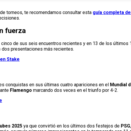
e de torneos, te recomendamos consultar esta
guía completa de
ecisiones.
n fuerza
cinco de sus seis encuentros recientes y en 13 de los últimos 1
us dos presentaciones más recientes.
 en Stake
es conquistas en sus últimas cuatro apariciones en el
Mundial 
ó ante
Flamengo
marcando dos veces en el triunfo por 4-2.
e
lubes 2025
ya que convirtió en los últimos dos festejos de
PSG