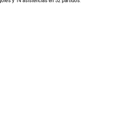
oles y 14 asistencias en 52 partidos.