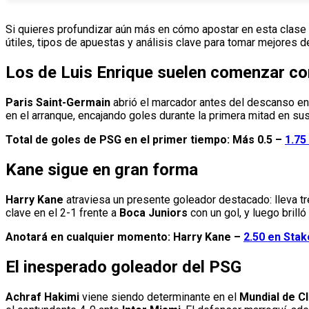
Si quieres profundizar aún más en cómo apostar en esta clas
útiles, tipos de apuestas y análisis clave para tomar mejores d
Los de Luis Enrique suelen comenzar co
Paris Saint-Germain
abrió el marcador antes del descanso en 
en el arranque, encajando goles durante la primera mitad en s
Total de goles de PSG en el primer tiempo: Más 0.5 –
1.75
Kane sigue en gran forma
Harry Kane
atraviesa un presente goleador destacado: lleva tr
clave en el 2-1 frente a
Boca Juniors
con un gol, y luego brill
Anotará en cualquier momento: Harry Kane –
2.50 en Stak
El inesperado goleador del PSG
Achraf Hakimi
viene siendo determinante en el
Mundial de C