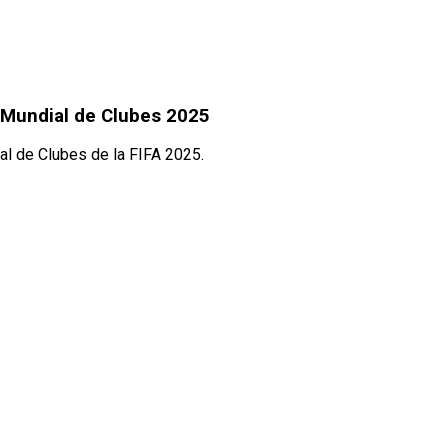
l Mundial de Clubes 2025
al de Clubes de la FIFA 2025.