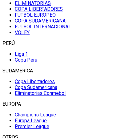
ELIMINATORIAS
COPA LIBERTADORES
FUTBOL EUROPEO
COPA SUDAMERICANA
FUTBOL INTERNACIONAL
VOLEY
PERÚ
Liga 1
Copa Perú
SUDAMÉRICA
Copa Libertadores
Copa Sudamericana
Eliminatorias Conmebol
EUROPA
Champions League
Europa League
Premier League
OTROS