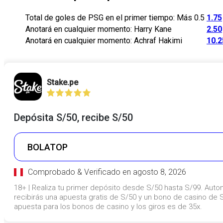
Total de goles de PSG en el primer tiempo: Más 0.5
1.75
Anotará en cualquier momento: Harry Kane
2.50
Anotará en cualquier momento: Achraf Hakimi
10.2