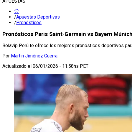
APUESTAS
/
Apuestas Deportivas
/
Pronósticos
Pronósticos Paris Saint-Germain vs Bayern Múnich:
Bolavip Perú te ofrece los mejores pronósticos deportivos par
Por
Martin Jiménez Guerra
Actualizado el
06/01/2026 - 11:58hs PET