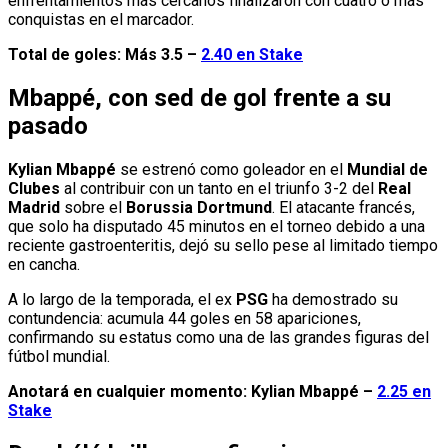
enfrentamientos más cercanos finalizaron con cuatro o más
conquistas en el marcador.
Total de goles: Más 3.5 –
2.40 en Stake
Mbappé, con sed de gol frente a su
pasado
Kylian Mbappé
se estrenó como goleador en el
Mundial de
Clubes
al contribuir con un tanto en el triunfo 3-2 del
Real
Madrid
sobre el
Borussia Dortmund
. El atacante francés,
que solo ha disputado 45 minutos en el torneo debido a una
reciente gastroenteritis, dejó su sello pese al limitado tiempo
en cancha.
A lo largo de la temporada, el ex
PSG
ha demostrado su
contundencia: acumula 44 goles en 58 apariciones,
confirmando su estatus como una de las grandes figuras del
fútbol mundial.
Anotará en cualquier momento: Kylian Mbappé –
2.25 en
Stake