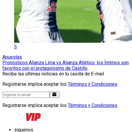
5
Apuestas
Pronósticos Alianza Lima vs Alianza Atlético: los Íntimos son
favoritos con el protagonismo de Castillo
Recibe las últimas noticias en tu casilla de E-mail
Registrarse implica aceptar los
Términos y Condiciones
Registrarse implica aceptar los
Términos y Condiciones
síguenos