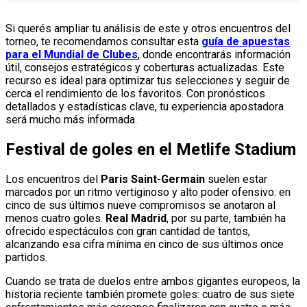
Si querés ampliar tu análisis de este y otros encuentros del
torneo, te recomendamos consultar esta
guía de apuestas
para el Mundial de Clubes
, donde encontrarás información
útil, consejos estratégicos y coberturas actualizadas. Este
recurso es ideal para optimizar tus selecciones y seguir de
cerca el rendimiento de los favoritos. Con pronósticos
detallados y estadísticas clave, tu experiencia apostadora
será mucho más informada.
Festival de goles en el Metlife Stadium
Los encuentros del
Paris Saint-Germain
suelen estar
marcados por un ritmo vertiginoso y alto poder ofensivo: en
cinco de sus últimos nueve compromisos se anotaron al
menos cuatro goles.
Real Madrid
, por su parte, también ha
ofrecido espectáculos con gran cantidad de tantos,
alcanzando esa cifra mínima en cinco de sus últimos once
partidos.
Cuando se trata de duelos entre ambos gigantes europeos, la
historia reciente también promete goles: cuatro de sus siete