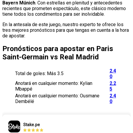
Bayern Múnich
. Con estrellas en plenitud y antecedentes
recientes que prometen espectáculo, este clásico moderno
tiene todos los condimentos para ser inolvidable.
En la antesala de este juego, nuestro experto te ofrece los
tres mejores pronósticos para que tengas en cuenta a la hora
de apostar.
Pronósticos para apostar en Paris
Saint-Germain vs Real Madrid
2.4
Total de goles: Más 3.5
0
Anotará en cualquier momento: Kylian
2.2
Mbappé
5
Anotará en cualquier momento: Ousmane
2.4
Dembélé
0