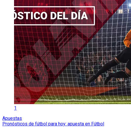
1
Apuestas
Pronósticos de fútbol para hoy: apuesta en Fútbol