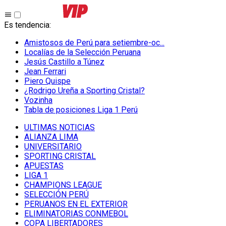
Es tendencia
:
Amistosos de Perú para setiembre-oc...
Localías de la Selección Peruana
Jesús Castillo a Túnez
Jean Ferrari
Piero Quispe
¿Rodrigo Ureña a Sporting Cristal?
Vozinha
Tabla de posiciones Liga 1 Perú
ULTIMAS NOTICIAS
ALIANZA LIMA
UNIVERSITARIO
SPORTING CRISTAL
APUESTAS
LIGA 1
CHAMPIONS LEAGUE
SELECCIÓN PERÚ
PERUANOS EN EL EXTERIOR
ELIMINATORIAS CONMEBOL
COPA LIBERTADORES