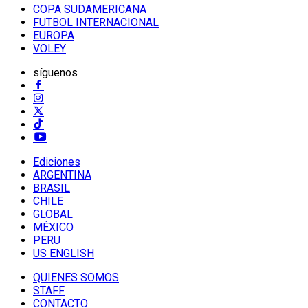
COPA SUDAMERICANA
FUTBOL INTERNACIONAL
EUROPA
VOLEY
síguenos
Ediciones
ARGENTINA
BRASIL
CHILE
GLOBAL
MÉXICO
PERU
US ENGLISH
QUIENES SOMOS
STAFF
CONTACTO