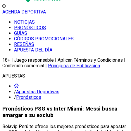
AGENDA DEPORTIVA
NOTICIAS
PRONÓSTICOS
GUÍAS
CÓDIGOS PROMOCIONALES
RESEÑAS
APUESTA DEL DÍA
18+ | Juego responsable | Aplican Términos y Condiciones |
Contenido comercial |
Principios de Publicación
APUESTAS
/
Apuestas Deportivas
/
Pronósticos
Pronósticos PSG vs Inter Miami: Messi busca
amargar a su exclub
Bolavip Perú te ofrece los mejores pronósticos para apostar