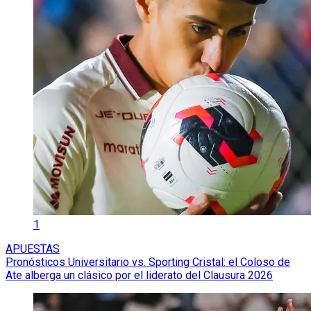
1
APUESTAS
Pronósticos Universitario vs. Sporting Cristal: el Coloso de
Ate alberga un clásico por el liderato del Clausura 2026