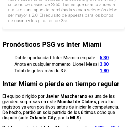
Pronósticos PSG vs Inter Miami
Doble oportunidad: Inter Miami o empate
5.30
Anota en cualquier momento: Lionel Messi
3.00
Total de goles: más de 3.5
1.80
Inter Miami o pierde en tiempo regular
El equipo dirigido por
Javier Mascherano
es una de las
grandes sorpresas en este
Mundial de Clubes
, pero los
registros ya eran positivos antes de iniciar la competencia.
De hecho, perdió un solo partido de los últimos ocho que
disputó (ante
Orlando City
, por la
MLS
).