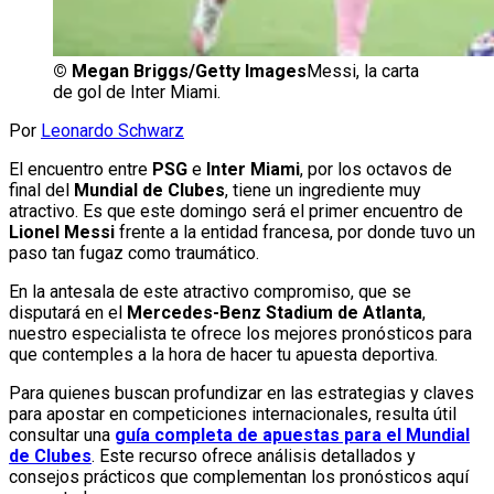
©
Megan Briggs/Getty Images
Messi, la carta
de gol de Inter Miami.
Por
Leonardo Schwarz
El encuentro entre
PSG
e
Inter Miami
, por los octavos de
final del
Mundial de Clubes
, tiene un ingrediente muy
atractivo. Es que este domingo será el primer encuentro de
Lionel Messi
frente a la entidad francesa, por donde tuvo un
paso tan fugaz como traumático.
En la antesala de este atractivo compromiso, que se
disputará en el
Mercedes-Benz Stadium de Atlanta
,
nuestro especialista te ofrece los mejores pronósticos para
que contemples a la hora de hacer tu apuesta deportiva.
Para quienes buscan profundizar en las estrategias y claves
para apostar en competiciones internacionales, resulta útil
consultar una
guía completa de apuestas para el Mundial
de Clubes
. Este recurso ofrece análisis detallados y
consejos prácticos que complementan los pronósticos aquí