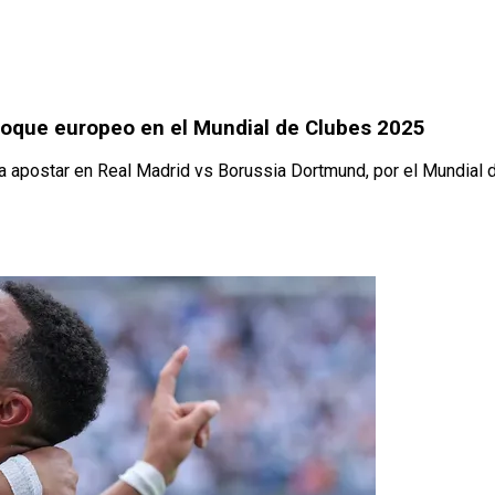
hoque europeo en el Mundial de Clubes 2025
a apostar en Real Madrid vs Borussia Dortmund, por el Mundial 