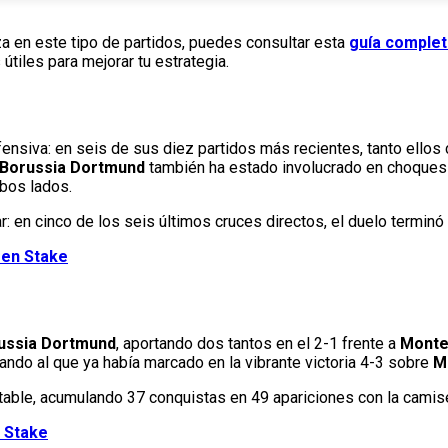
a en este tipo de partidos, puedes consultar esta
guía complet
tiles para mejorar tu estrategia.
siva: en seis de sus diez partidos más recientes, tanto ellos c
Borussia Dortmund
también ha estado involucrado en choques d
bos lados.
ar: en cinco de los seis últimos cruces directos, el duelo termi
 en Stake
ussia Dortmund
, aportando dos tantos en el 2-1 frente a
Monte
ando al que ya había marcado en la vibrante victoria 4-3 sobre
M
able, acumulando 37 conquistas en 49 apariciones con la camise
n Stake