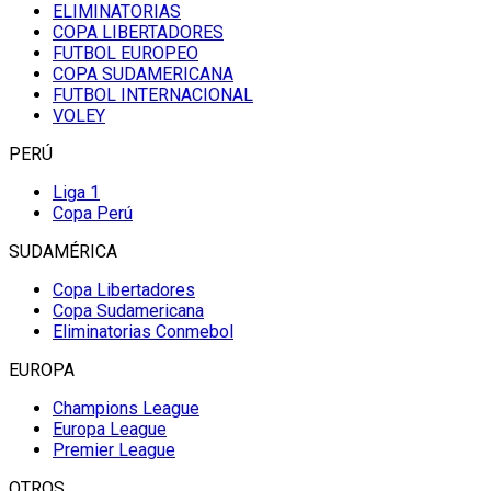
ELIMINATORIAS
COPA LIBERTADORES
FUTBOL EUROPEO
COPA SUDAMERICANA
FUTBOL INTERNACIONAL
VOLEY
PERÚ
Liga 1
Copa Perú
SUDAMÉRICA
Copa Libertadores
Copa Sudamericana
Eliminatorias Conmebol
EUROPA
Champions League
Europa League
Premier League
OTROS