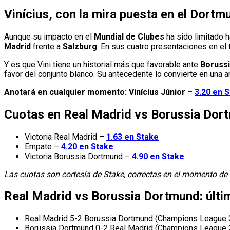
Vinícius, con la mira puesta en el Dortm
Aunque su impacto en el
Mundial de Clubes
ha sido limitado h
Madrid
frente a
Salzburg
. En sus cuatro presentaciones en el 
Y es que Vini tiene un historial más que favorable ante
Boruss
favor del conjunto blanco. Su antecedente lo convierte en una 
Anotará en cualquier momento: Vinícius Júnior –
3.20 en 
Cuotas en Real Madrid vs Borussia Dor
Victoria Real Madrid –
1.63 en Stake
Empate –
4.20 en Stake
Victoria Borussia Dortmund –
4.90 en Stake
Las cuotas son cortesía de Stake, correctas en el momento de 
Real Madrid vs Borussia Dortmund: últi
Real Madrid 5-2 Borussia Dortmund (Champions League
Borussia Dortmund 0-2 Real Madrid (Champions League