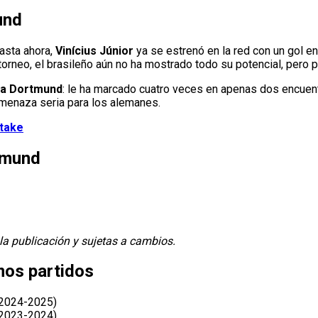
und
asta ahora,
Vinícius Júnior
ya se estrenó en la red con un gol e
torneo, el brasileño aún no ha mostrado todo su potencial, pero 
ia Dortmund
: le ha marcado cuatro veces en apenas dos encuent
amenaza seria para los alemanes.
Stake
tmund
la publicación y sujetas a cambios.
mos partidos
 2024-2025)
 2023-2024)