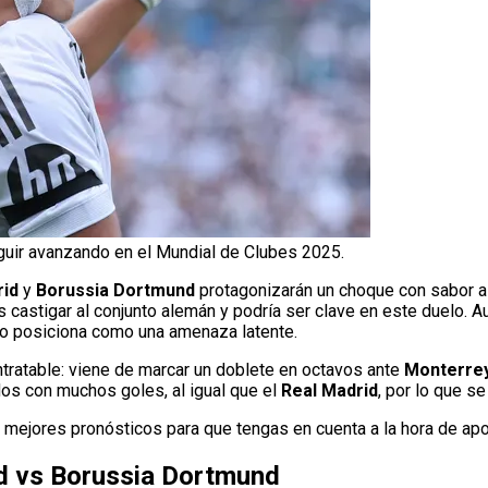
guir avanzando en el Mundial de Clubes 2025.
rid
y
Borussia Dortmund
protagonizarán un choque con sabor a c
es castigar al conjunto alemán y podría ser clave en este duelo. 
 lo posiciona como una amenaza latente.
ntratable: viene de marcar un doblete en octavos ante
Monterre
dos con muchos goles, al igual que el
Real Madrid
, por lo que s
s mejores pronósticos para que tengas en cuenta a la hora de apo
id vs Borussia Dortmund