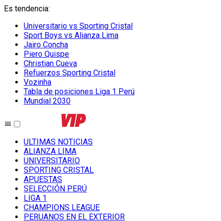
Es tendencia
:
Universitario vs Sporting Cristal
Sport Boys vs Alianza Lima
Jairo Concha
Piero Quispe
Christian Cueva
Refuerzos Sporting Cristal
Vozinha
Tabla de posiciones Liga 1 Perú
Mundial 2030
ULTIMAS NOTICIAS
ALIANZA LIMA
UNIVERSITARIO
SPORTING CRISTAL
APUESTAS
SELECCIÓN PERÚ
LIGA 1
CHAMPIONS LEAGUE
PERUANOS EN EL EXTERIOR