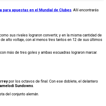
a para apuestas en el Mundial de Clubes
. Allí encontrarás
omo sus rivales lograron convertir, y en la misma cantidad de
e alto voltaje, con al menos tres tantos en 12 de sus últimos
nó con más de tres goles y ambas escuadras lograron marcar.
rrey
por los octavos de final. Con ese doblete, el delantero
amelodi Sundowns
.
ta del conjunto alemán.