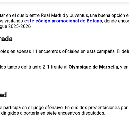
r en el duelo entre Real Madrid y Juventus, una buena opción e
os visitando
este código promocional de Betano
, donde encon
ague 2025-2026.
rada
oles en apenas 11 encuentros oficiales en esta campaña. El delan
dos tantos del triunfo 2-1 frente al
Olympique de Marsella
, y e
dad
e participa en el juego ofensivo. En sus dos presentaciones por
irigidos a portería en siete encuentros disputados.