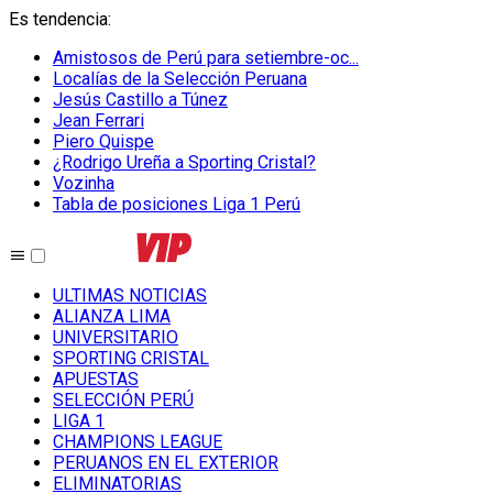
Es tendencia
:
Amistosos de Perú para setiembre-oc...
Localías de la Selección Peruana
Jesús Castillo a Túnez
Jean Ferrari
Piero Quispe
¿Rodrigo Ureña a Sporting Cristal?
Vozinha
Tabla de posiciones Liga 1 Perú
ULTIMAS NOTICIAS
ALIANZA LIMA
UNIVERSITARIO
SPORTING CRISTAL
APUESTAS
SELECCIÓN PERÚ
LIGA 1
CHAMPIONS LEAGUE
PERUANOS EN EL EXTERIOR
ELIMINATORIAS