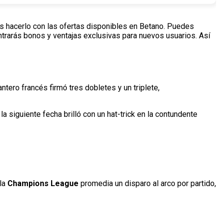
s hacerlo con las ofertas disponibles en Betano. Puedes
trarás bonos y ventajas exclusivas para nuevos usuarios. Así
tero francés firmó tres dobletes y un triplete,
n la siguiente fecha brilló con un hat-trick en la contundente
 la
Champions League
promedia un disparo al arco por partido,