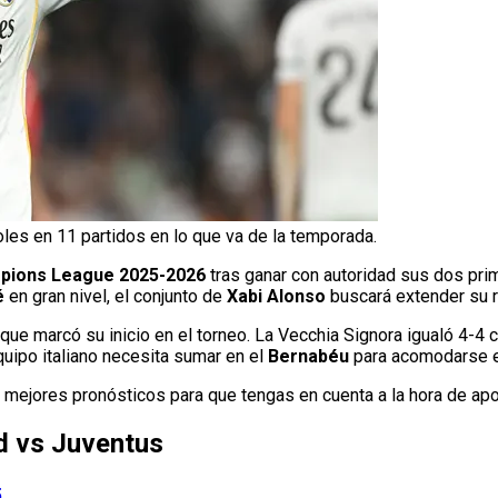
es en 11 partidos en lo que va de la temporada.
pions League 2025-2026
tras ganar con autoridad sus dos pri
é
en gran nivel, el conjunto de
Xabi Alonso
buscará extender su ra
 que marcó su inicio en el torneo. La Vecchia Signora igualó 4-4
uipo italiano necesita sumar en el
Bernabéu
para acomodarse en
s mejores pronósticos para que tengas en cuenta a la hora de apo
d vs Juventus
5