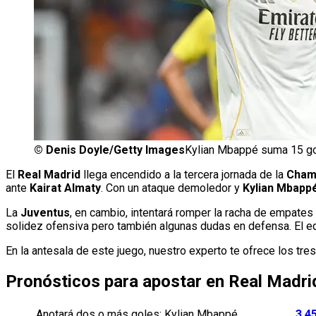
©
Denis Doyle/Getty Images
Kylian Mbappé suma 15 gol
El
Real Madrid
llega encendido a la tercera jornada de la
Cham
ante
Kairat Almaty
. Con un ataque demoledor y
Kylian Mbapp
La
Juventus
, en cambio, intentará romper la racha de empates
solidez ofensiva pero también algunas dudas en defensa. El eq
En la antesala de este juego, nuestro experto te ofrece los tre
Pronósticos para apostar en Real Madri
Anotará dos o más goles: Kylian Mbappé
3.4