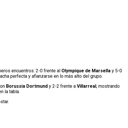
meros encuentros: 2-0 frente al
Olympique de Marsella
y 5-0
cha perfecta y afianzarse en lo más alto del grupo.
 con
Borussia Dortmund
y 2-2 frente a
Villarreal
, mostrando
 la tabla.
star.