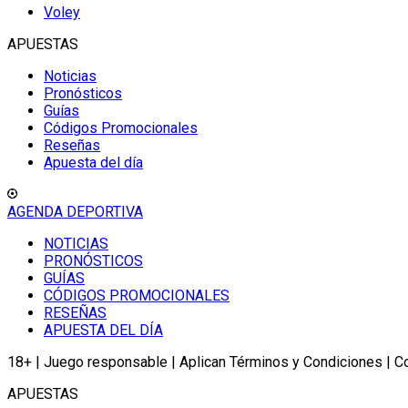
Voley
APUESTAS
Noticias
Pronósticos
Guías
Códigos Promocionales
Reseñas
Apuesta del día
AGENDA DEPORTIVA
NOTICIAS
PRONÓSTICOS
GUÍAS
CÓDIGOS PROMOCIONALES
RESEÑAS
APUESTA DEL DÍA
18+ | Juego responsable | Aplican Términos y Condiciones | C
APUESTAS