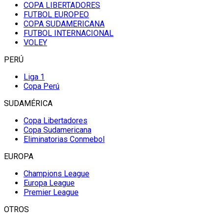
COPA LIBERTADORES
FUTBOL EUROPEO
COPA SUDAMERICANA
FUTBOL INTERNACIONAL
VOLEY
PERÚ
Liga 1
Copa Perú
SUDAMÉRICA
Copa Libertadores
Copa Sudamericana
Eliminatorias Conmebol
EUROPA
Champions League
Europa League
Premier League
OTROS