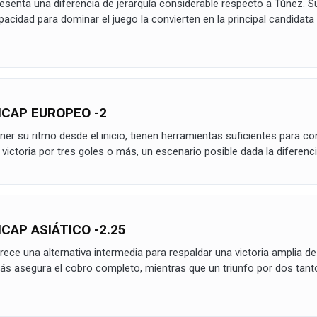
senta una diferencia de jerarquía considerable respecto a Túnez. Su 
apacidad para dominar el juego la convierten en la principal candidat
ICAP EUROPEO -2
er su ritmo desde el inicio, tienen herramientas suficientes para con
victoria por tres goles o más, un escenario posible dada la diferen
CAP ASIÁTICO -2.25
 ofrece una alternativa intermedia para respaldar una victoria amplia d
más asegura el cobro completo, mientras que un triunfo por dos tant