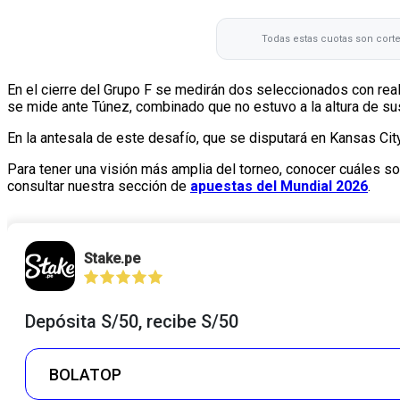
Todas estas cuotas son corte
En el cierre del Grupo F se medirán dos seleccionados con rea
se mide ante Túnez, combinado que no estuvo a la altura de su
En la antesala de este desafío, que se disputará en Kansas Cit
Para tener una visión más amplia del torneo, conocer cuáles s
consultar nuestra sección de
apuestas del Mundial 2026
.