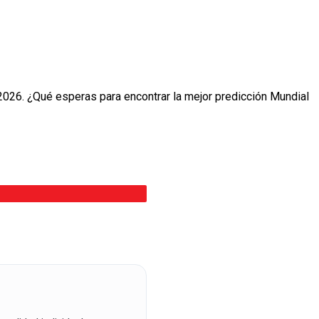
 2026. ¿Qué esperas para encontrar la mejor predicción Mundial