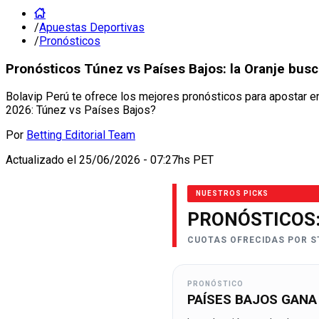
/
Apuestas Deportivas
/
Pronósticos
Pronósticos Túnez vs Países Bajos: la Oranje busc
Bolavip Perú te ofrece los mejores pronósticos para apostar e
2026: Túnez vs Países Bajos?
Por
Betting Editorial Team
Actualizado el
25/06/2026 - 07:27hs PET
NUESTROS PICKS
PRONÓSTICOS:
CUOTAS OFRECIDAS POR S
PRONÓSTICO
PAÍSES BAJOS GANA