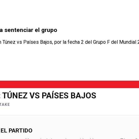
a sentenciar el grupo
n Túnez vs Países Bajos, por la fecha 2 del Grupo F del Mundial
 TÚNEZ VS PAÍSES BAJOS
TAKE
 EL PARTIDO