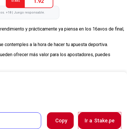
1.92
STAKE
ios. +18 | Juego responsable.
endimiento y prácticamente ya piensa en los 16avos de final,
ue contemples a la hora de hacer tu apuesta deportiva.
 pueden ofrecer más valor para los apostadores, puedes