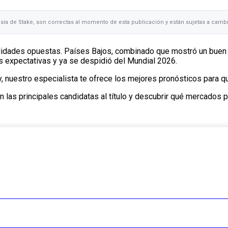
sía de Stake, son correctas al momento de esta publicación y están sujetas a camb
lidades opuestas. Países Bajos, combinado que mostró un buen r
s expectativas y ya se despidió del Mundial 2026.
y, nuestro especialista te ofrece los mejores pronósticos para q
on las principales candidatas al título y descubrir qué mercados