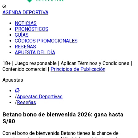
AGENDA DEPORTIVA
NOTICIAS
PRONÓSTICOS
GUÍAS
CÓDIGOS PROMOCIONALES
RESEÑAS
APUESTA DEL DÍA
18+ | Juego responsable | Aplican Términos y Condiciones |
Contenido comercial |
Principios de Publicación
Apuestas
/
Apuestas Deportivas
/
Reseñas
Betano bono de bienvenida 2026: gana hasta
S/80
Con el bono de bienvenida Betano tienes la chance de