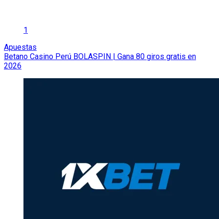
1
Apuestas
Betano Casino Perú BOLASPIN | Gana 80 giros gratis en
2026