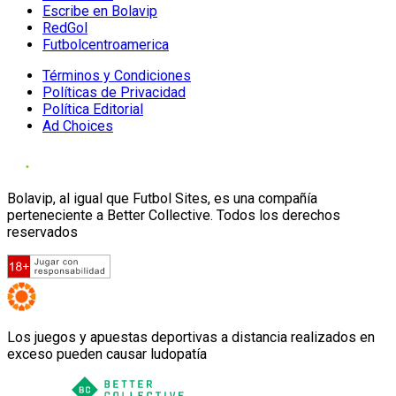
Escribe en Bolavip
RedGol
Futbolcentroamerica
Términos y Condiciones
Políticas de Privacidad
Política Editorial
Ad Choices
Bolavip, al igual que Futbol Sites, es una compañía
perteneciente a Better Collective. Todos los derechos
reservados
Los juegos y apuestas deportivas a distancia realizados en
exceso pueden causar ludopatía