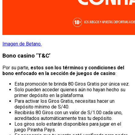
Imagen de Betano.
Bono casino ‘T&C’
Por su parte,
estos son los términos y condiciones del
bono enfocado en la sección de juegos de casino
:
Esta promoción te brinda 80 Giros Gratis por única vez.
Solo pueden acceder quienes aún no hayan hecho su
primer depósito en la plataforma.
Para activar los Giros Gratis, necesitas hacer un
depósito mínimo de S/40.
Recibirás 80 Giros con un valor de S/1.00 cada uno,
acreditados automáticamente tras tu depósito.
Los giros solo estarán disponibles para jugar en el
juego Piranha Pays.