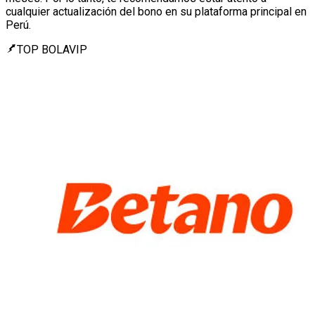
cualquier actualización del bono en su plataforma principal en
Perú.
TOP BOLAVIP