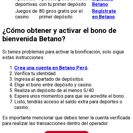
deportivas
con tu primer depósito
Betano
Juegos de
80 giros gratis por el
Regístrate
casino
primer depósito.
en Betano
¿Cómo obtener y activar el bono de
bienvenida Betano?
Si tienes problemas para activar la bonificación, solo sigue
estas instrucciones:
Crea una cuenta en Betano Perú
.
Verifica tu identidad.
Ingresa al apartado de depósitos.
Elige el bono entre depósito y casino.
Realiza un depósito de al menos S/40.
Espera unos momentos para que se acredite el bono.
Listo, tendrás acceso al saldo extra para deportes o
casino.
Es importante mencionar que debes tener la cuenta verificada
para realizar las transacciones dentro del operador.