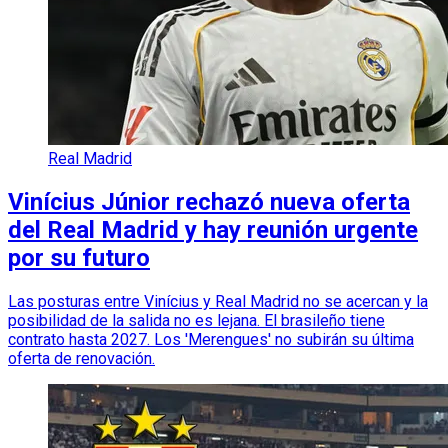
Real Madrid
Vinícius Júnior rechazó nueva oferta
del Real Madrid y hay reunión urgente
por su futuro
Las posturas entre Vinícius y Real Madrid no se acercan y la
posibilidad de la salida no es lejana. El brasileño tiene
contrato hasta 2027. Los 'Merengues' no subirán su última
oferta de renovación.