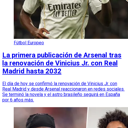
Fútbol Europeo
La primera publicación de Arsenal tras
la renovación de Vinicius Jr. con Real
Madrid hasta 2032
El día de hoy se confirmó la renovación de Vinicius Jr. con
Real Madrid y desde Arsenal reaccionaron en redes sociales.
Se terminó la novela y el astro brasileño seguirá en España
por 6 años más.