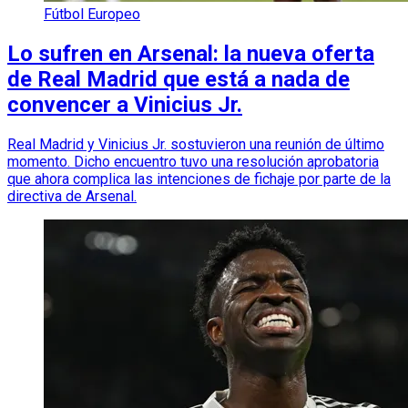
Fútbol Europeo
Lo sufren en Arsenal: la nueva oferta
de Real Madrid que está a nada de
convencer a Vinicius Jr.
Real Madrid y Vinicius Jr. sostuvieron una reunión de último
momento. Dicho encuentro tuvo una resolución aprobatoria
que ahora complica las intenciones de fichaje por parte de la
directiva de Arsenal.