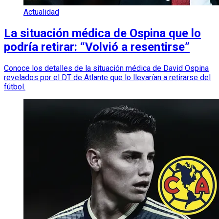
Actualidad
La situación médica de Ospina que lo
podría retirar: “Volvió a resentirse”
Conoce los detalles de la situación médica de David Ospina
revelados por el DT de Atlante que lo llevarían a retirarse del
fútbol.