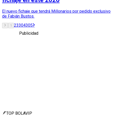
fichaje en este 2026
El nuevo fichaje que tendrá Millonarios por pedido exclusivo
de Fabián Bustos.
2
3
304
305
1
Publicidad
TOP BOLAVIP