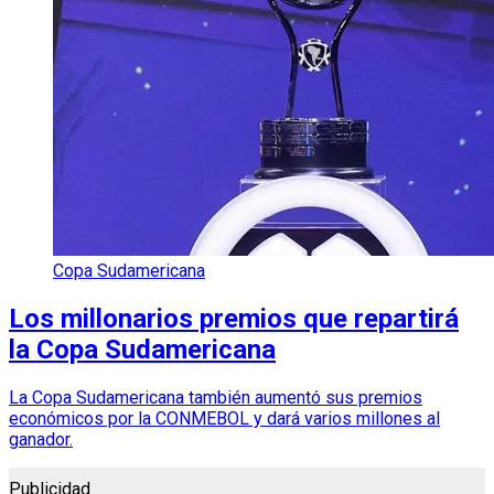
Copa Sudamericana
Los millonarios premios que repartirá
la Copa Sudamericana
La Copa Sudamericana también aumentó sus premios
económicos por la CONMEBOL y dará varios millones al
ganador.
Publicidad