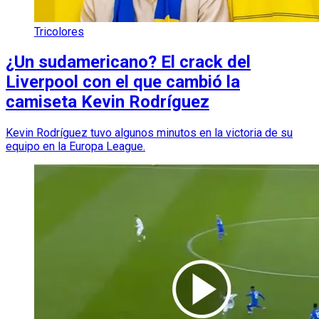
Tricolores
¿Un sudamericano? El crack del
Liverpool con el que cambió la
camiseta Kevin Rodríguez
Kevin Rodríguez tuvo algunos minutos en la victoria de su
equipo en la Europa League.