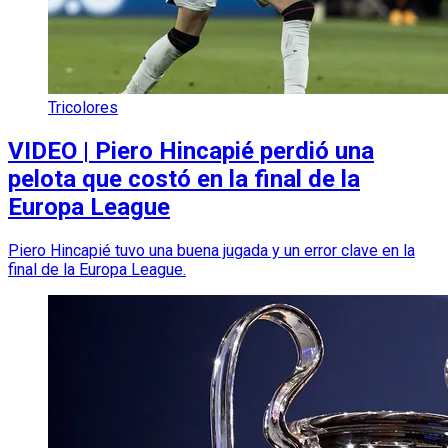
Tricolores
VIDEO | Piero Hincapié perdió una
pelota que costó en la final de la
Europa League
Piero Hincapié tuvo una buena jugada y un error clave en la
final de la Europa League.