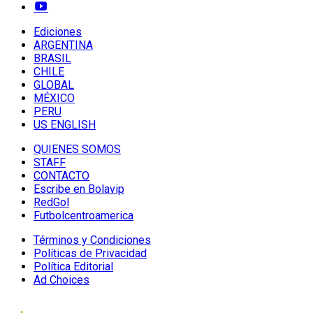
Ediciones
ARGENTINA
BRASIL
CHILE
GLOBAL
MÉXICO
PERU
US ENGLISH
QUIENES SOMOS
STAFF
CONTACTO
Escribe en Bolavip
RedGol
Futbolcentroamerica
Términos y Condiciones
Políticas de Privacidad
Política Editorial
Ad Choices