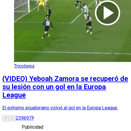
Tricolores
(VIDEO) Yeboah Zamora se recuperó de
su lesión con un gol en la Europa
League
El extremo ecuatoriano volvió al gol en la Europa League.
2
3
96
97
1
Publicidad