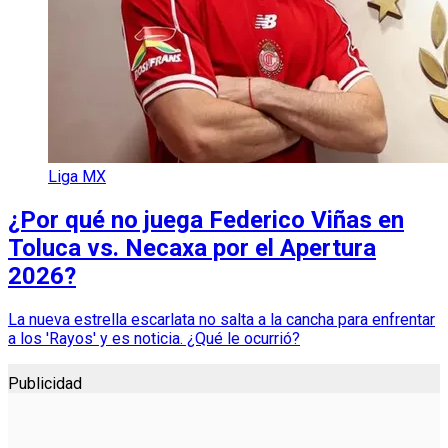
Liga MX
¿Por qué no juega Federico Viñas en
Toluca vs. Necaxa por el Apertura
2026?
La nueva estrella escarlata no salta a la cancha para enfrentar
a los 'Rayos' y es noticia. ¿Qué le ocurrió?
Publicidad