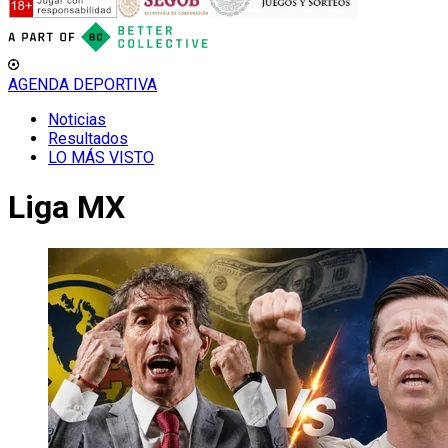
AGENDA DEPORTIVA
Noticias
Resultados
LO MÁS VISTO
Liga MX