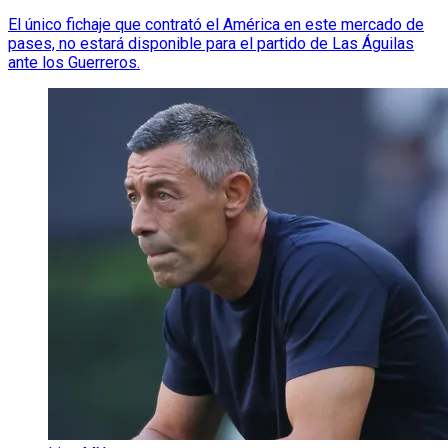
El único fichaje que contrató el América en este mercado de
pases, no estará disponible para el partido de Las Águilas
ante los Guerreros.