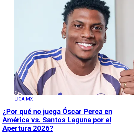
LIGA MX
¿Por qué no juega Óscar Perea en
América vs. Santos Laguna por el
Apertura 2026?