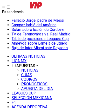
Es tendencia
:
Falleció Jorge, padre de Messi
Campaz habló del América
Solari sobre lesión de Córdova
TV de Ferencváros vs. Real Madrid
Tabla de posiciones Leagues Cup
Almeyda sobre Lamela de utilero
Baja de Inter Miami ante Rayados
ULTIMAS NOTICIAS
LIGA MX
APUESTAS
NOTICIAS
GUÍAS
CÓDIGOS
PRONÓSTICOS
APUESTA DEL DÍA
LEAGUES CUP
SELECCIÓN MEXICANA
F1
AGENDA DEPORTIVA