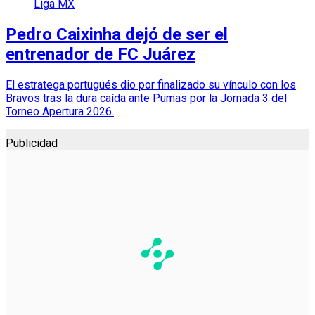
Liga MX
Pedro Caixinha dejó de ser el
entrenador de FC Juárez
El estratega portugués dio por finalizado su vínculo con los
Bravos tras la dura caída ante Pumas por la Jornada 3 del
Torneo Apertura 2026.
Publicidad