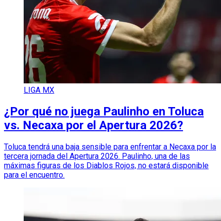
LIGA MX
¿Por qué no juega Paulinho en Toluca
vs. Necaxa por el Apertura 2026?
Toluca tendrá una baja sensible para enfrentar a Necaxa por la
tercera jornada del Apertura 2026. Paulinho, una de las
máximas figuras de los Diablos Rojos, no estará disponible
para el encuentro.