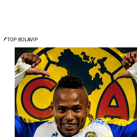
TOP BOLAVIP