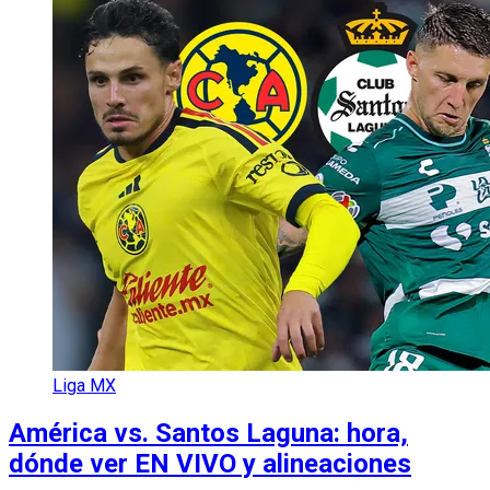
Liga MX
América vs. Santos Laguna: hora,
dónde ver EN VIVO y alineaciones