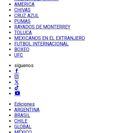
AMERICA
CHIVAS
CRUZ AZUL
PUMAS
RAYADOS DE MONTERREY
TOLUCA
MEXICANOS EN EL EXTRANJERO
FUTBOL INTERNACIONAL
BOXEO
UFC
síguenos
Ediciones
ARGENTINA
BRASIL
CHILE
GLOBAL
MÉXICO