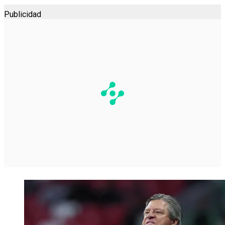
Publicidad