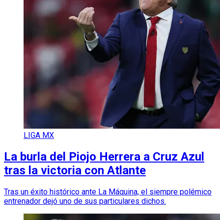
LIGA MX
La burla del Piojo Herrera a Cruz Azul
tras la victoria con Atlante
Tras un éxito histórico ante La Máquina, el siempre polémico
entrenador dejó uno de sus particulares dichos.