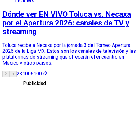
LIGA MX
Dónde ver EN VIVO Toluca vs. Necaxa
por el Apertura 2026: canales de TV y
streaming
Toluca recibe a Necaxa por la jornada 3 del Torneo Apertura
2026 de la Liga MX. Estos son los canales de televisión y las
plataformas de streaming que ofrecerán el encuentro en
México y otros países.
2
3
1006
1007
1
Publicidad