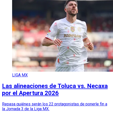
LIGA MX
Las alineaciones de Toluca vs. Necaxa
por el Apertura 2026
Repasa quiénes serán los 22 protagonistas de ponerle fin a
la Jornada 3 de la Liga MX.