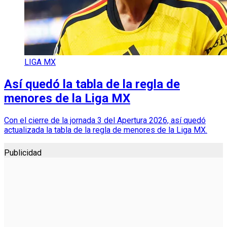
LIGA MX
Así quedó la tabla de la regla de
menores de la Liga MX
Con el cierre de la jornada 3 del Apertura 2026, así quedó
actualizada la tabla de la regla de menores de la Liga MX.
Publicidad