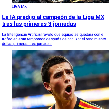
LIGA MX
La IA predijo al campeón de la Liga MX
tras las primeras 3 jornadas
La Inteligencia Artificial reveló que equipo se quedará con el
trofeo en esta temporada después de analizar el rendimiento
dellas primeras tres jornadas.