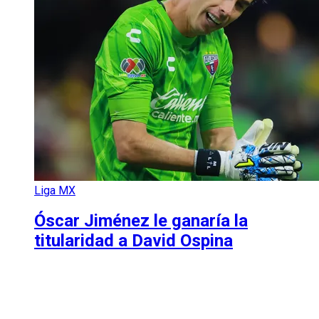
Liga MX
Óscar Jiménez le ganaría la
titularidad a David Ospina