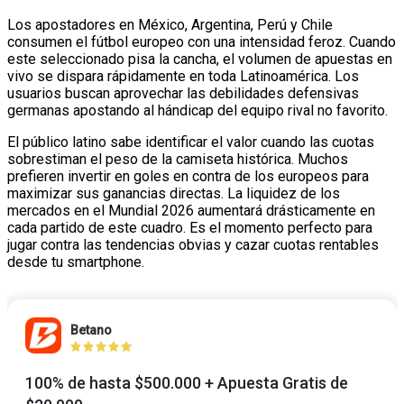
Los apostadores en México, Argentina, Perú y Chile
consumen el fútbol europeo con una intensidad feroz. Cuando
este seleccionado pisa la cancha, el volumen de apuestas en
vivo se dispara rápidamente en toda Latinoamérica. Los
usuarios buscan aprovechar las debilidades defensivas
germanas apostando al hándicap del equipo rival no favorito.
El público latino sabe identificar el valor cuando las cuotas
sobrestiman el peso de la camiseta histórica. Muchos
prefieren invertir en goles en contra de los europeos para
maximizar sus ganancias directas. La liquidez de los
mercados en el Mundial 2026 aumentará drásticamente en
cada partido de este cuadro. Es el momento perfecto para
jugar contra las tendencias obvias y cazar cuotas rentables
desde tu smartphone.