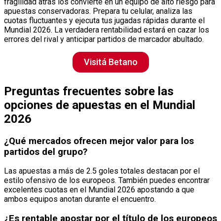
fragilidad atrás los convierte en un equipo de alto riesgo para
apuestas conservadoras. Prepara tu celular, analiza las
cuotas fluctuantes y ejecuta tus jugadas rápidas durante el
Mundial 2026. La verdadera rentabilidad estará en cazar los
errores del rival y anticipar partidos de marcador abultado.
Preguntas frecuentes sobre las
opciones de apuestas en el Mundial
2026
¿Qué mercados ofrecen mejor valor para los
partidos del grupo?
Las apuestas a más de 2.5 goles totales destacan por el
estilo ofensivo de los europeos. También puedes encontrar
excelentes cuotas en el Mundial 2026 apostando a que
ambos equipos anotan durante el encuentro.
¿Es rentable apostar por el título de los europeos