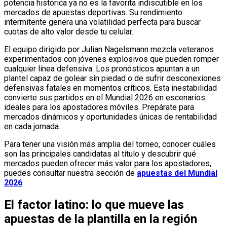
potencia histórica ya no es la favorita indiscutible en los
mercados de apuestas deportivas. Su rendimiento
intermitente genera una volatilidad perfecta para buscar
cuotas de alto valor desde tu celular.
El equipo dirigido por Julian Nagelsmann mezcla veteranos
experimentados con jóvenes explosivos que pueden romper
cualquier línea defensiva. Los pronósticos apuntan a un
plantel capaz de golear sin piedad o de sufrir desconexiones
defensivas fatales en momentos críticos. Esta inestabilidad
convierte sus partidos en el Mundial 2026 en escenarios
ideales para los apostadores móviles. Prepárate para
mercados dinámicos y oportunidades únicas de rentabilidad
en cada jornada.
Para tener una visión más amplia del torneo, conocer cuáles
son las principales candidatas al título y descubrir qué
mercados pueden ofrecer más valor para los apostadores,
puedes consultar nuestra sección de
apuestas del Mundial
2026
.
El factor latino: lo que mueve las
apuestas de la plantilla en la región