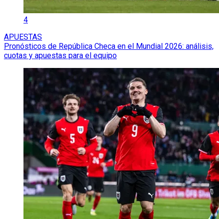
4
APUESTAS
Pronósticos de República Checa en el Mundial 2026: análisis,
cuotas y apuestas para el equipo