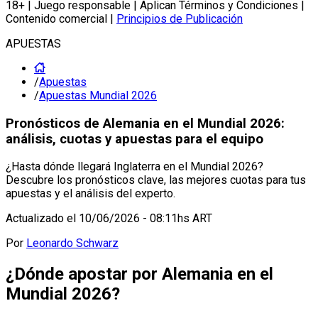
18+ | Juego responsable | Aplican Términos y Condiciones |
Contenido comercial |
Principios de Publicación
APUESTAS
/
Apuestas
/
Apuestas Mundial 2026
Pronósticos de Alemania en el Mundial 2026:
análisis, cuotas y apuestas para el equipo
¿Hasta dónde llegará Inglaterra en el Mundial 2026?
Descubre los pronósticos clave, las mejores cuotas para tus
apuestas y el análisis del experto.
Actualizado el
10/06/2026 - 08:11hs ART
Por
Leonardo Schwarz
¿Dónde apostar por Alemania en el
Mundial 2026?