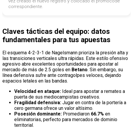
Claves tácticas del equipo: datos
fundamentales para tus apuestas
El esquema 4-2-3-1 de Nagelsmann prioriza la presión alta y
las transiciones verticales ultra rápidas. Este estilo ofensivo
agresivo abre excelentes oportunidades para apostar al
mercado de más de 2.5 goles en
Betano
. Sin embargo, su
línea defensiva sufre ante contragolpes veloces, dejando
espacios letales en las bandas.
Velocidad en ataque:
Ideal para apostar a remates a
puerta de sus mediocampistas creativos.
Fragilidad defensiva:
Jugar en contra de la portería a
cero germana ofrece un valor altísimo.
Posesión dominante:
Promediaron
66.7%
en
eliminatorias, perfecto para mercados de dominio
territorial.