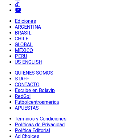
Ediciones
ARGENTINA
BRASIL
CHILE
GLOBAL
MÉXICO
PERU
US ENGLISH
QUIENES SOMOS
STAFF
CONTACTO
Escribe en Bolavip
RedGol
Futbolcentroamerica
APUESTAS
Términos y Condiciones
Políticas de Privacidad
Política Editorial
Ad Choices