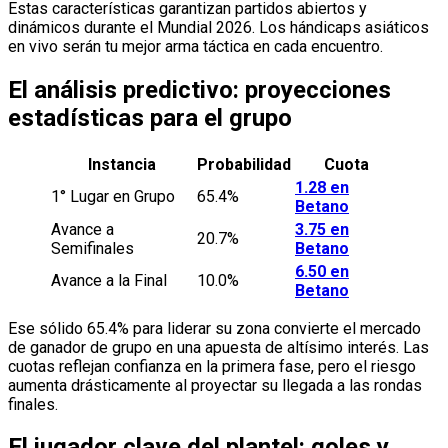
Estas características garantizan partidos abiertos y
dinámicos durante el Mundial 2026. Los hándicaps asiáticos
en vivo serán tu mejor arma táctica en cada encuentro.
El análisis predictivo: proyecciones
estadísticas para el grupo
Instancia
Probabilidad
Cuota
1.28 en
1° Lugar en Grupo
65.4%
Betano
Avance a
3.75 en
20.7%
Semifinales
Betano
6.50 en
Avance a la Final
10.0%
Betano
Ese sólido 65.4% para liderar su zona convierte el mercado
de ganador de grupo en una apuesta de altísimo interés. Las
cuotas reflejan confianza en la primera fase, pero el riesgo
aumenta drásticamente al proyectar su llegada a las rondas
finales.
El jugador clave del plantel: goles y