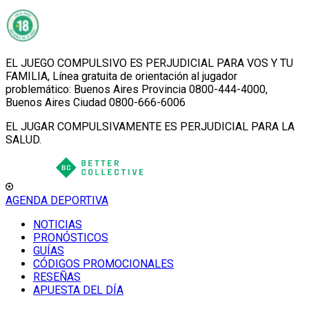
EL JUEGO COMPULSIVO ES PERJUDICIAL PARA VOS Y TU
FAMILIA, Línea gratuita de orientación al jugador
problemático: Buenos Aires Provincia 0800-444-4000,
Buenos Aires Ciudad 0800-666-6006
EL JUGAR COMPULSIVAMENTE ES PERJUDICIAL PARA LA
SALUD.
AGENDA DEPORTIVA
NOTICIAS
PRONÓSTICOS
GUÍAS
CÓDIGOS PROMOCIONALES
RESEÑAS
APUESTA DEL DÍA