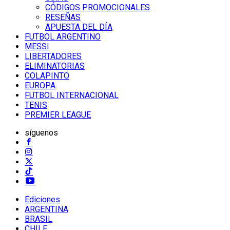
CÓDIGOS PROMOCIONALES
RESEÑAS
APUESTA DEL DÍA
FUTBOL ARGENTINO
MESSI
LIBERTADORES
ELIMINATORIAS
COLAPINTO
EUROPA
FUTBOL INTERNACIONAL
TENIS
PREMIER LEAGUE
síguenos
Ediciones
ARGENTINA
BRASIL
CHILE