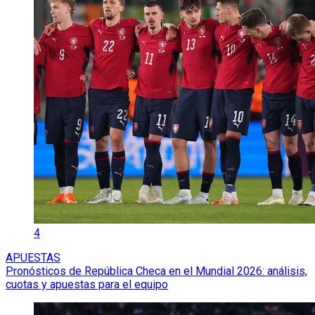
4
APUESTAS
Pronósticos de República Checa en el Mundial 2026: análisis,
cuotas y apuestas para el equipo