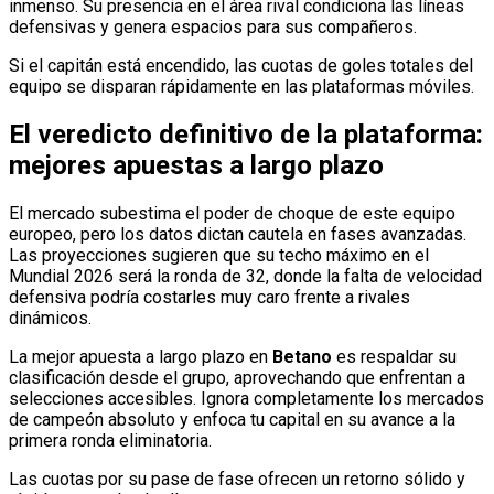
inmenso. Su presencia en el área rival condiciona las líneas
defensivas y genera espacios para sus compañeros.
Si el capitán está encendido, las cuotas de goles totales del
equipo se disparan rápidamente en las plataformas móviles.
El veredicto definitivo de la plataforma:
mejores apuestas a largo plazo
El mercado subestima el poder de choque de este equipo
europeo, pero los datos dictan cautela en fases avanzadas.
Las proyecciones sugieren que su techo máximo en el
Mundial 2026 será la ronda de 32, donde la falta de velocidad
defensiva podría costarles muy caro frente a rivales
dinámicos.
La mejor apuesta a largo plazo en
Betano
es respaldar su
clasificación desde el grupo, aprovechando que enfrentan a
selecciones accesibles. Ignora completamente los mercados
de campeón absoluto y enfoca tu capital en su avance a la
primera ronda eliminatoria.
Las cuotas por su pase de fase ofrecen un retorno sólido y