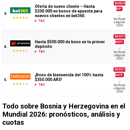
BONUS
Oferta de nuevo cliente – Hasta
VIP
$200.000 en bonos de apuesta para
3.
nuevos clientes en bet365.
✅
★★★★★
Verificad
T&C
o Agosto
2026
REGÍST
Hasta $500.000 de bono en tu primer
RATE
depósito
4.
✅
★★★★
★
T&C
Verificad
o Agosto
2026
REGÍST
¡Bono de bienvenida del 100% hasta
RATE
$350.000 ARS!
5.
✅
★★★
★★
T&C
Verificad
o Agosto
2026
Todo sobre Bosnia y Herzegovina en el
Mundial 2026: pronósticos, análisis y
cuotas