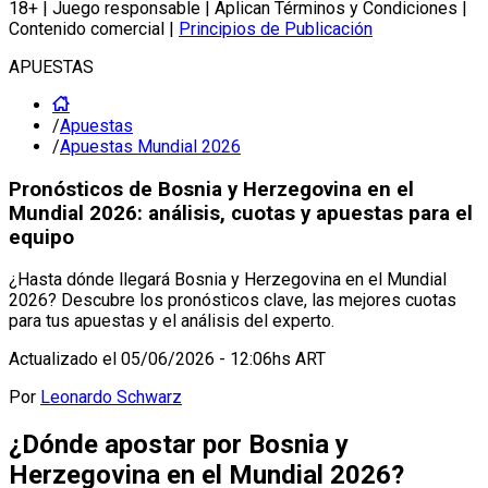
18+ | Juego responsable | Aplican Términos y Condiciones |
Contenido comercial |
Principios de Publicación
APUESTAS
/
Apuestas
/
Apuestas Mundial 2026
Pronósticos de Bosnia y Herzegovina en el
Mundial 2026: análisis, cuotas y apuestas para el
equipo
¿Hasta dónde llegará Bosnia y Herzegovina en el Mundial
2026? Descubre los pronósticos clave, las mejores cuotas
para tus apuestas y el análisis del experto.
Actualizado el
05/06/2026 - 12:06hs ART
Por
Leonardo Schwarz
¿Dónde apostar por Bosnia y
Herzegovina en el Mundial 2026?