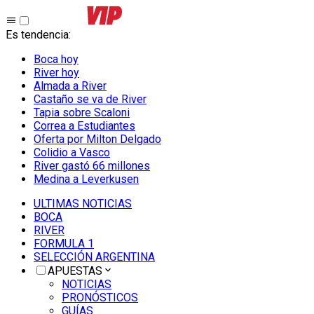
Es tendencia
:
Boca hoy
River hoy
Almada a River
Castaño se va de River
Tapia sobre Scaloni
Correa a Estudiantes
Oferta por Milton Delgado
Colidio a Vasco
River gastó 66 millones
Medina a Leverkusen
ULTIMAS NOTICIAS
BOCA
RIVER
FORMULA 1
SELECCIÓN ARGENTINA
APUESTAS
NOTICIAS
PRONÓSTICOS
GUÍAS