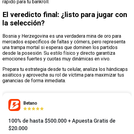
rápido para tu bankroll.
El veredicto final: ¿listo para jugar con
la selección?
Bosnia y Herzegovina es una verdadera mina de oro para
mercados específicos de faltas y córners, pero representa
una trampa mortal si esperas que dominen los partidos
desde la posesión. Su estilo físico y directo garantiza
emociones fuertes y cuotas muy dinámicas en vivo.
Prepara tu estrategia desde tu celular, analiza los hándicaps
asiáticos y aprovecha su rol de víctima para maximizar tus
ganancias de forma inmediata.