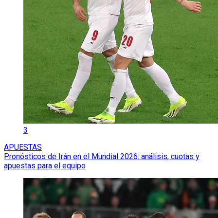
3
APUESTAS
Pronósticos de Irán en el Mundial 2026: análisis, cuotas y
apuestas para el equipo