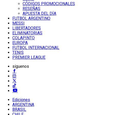
CÓDIGOS PROMOCIONALES
RESEÑAS
APUESTA DEL DÍA
FUTBOL ARGENTINO
MESSI
LIBERTADORES
ELIMINATORIAS
COLAPINTO
EUROPA
FUTBOL INTERNACIONAL
TENIS
PREMIER LEAGUE
síguenos
Ediciones
ARGENTINA
BRASIL
CHILE